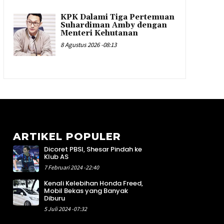
KPK Dalami Tiga Pertemuan
Suhardiman Amby dengan
Menteri Kehutanan
8 Agustus 2026 -08:13
ARTIKEL POPULER
Dicoret PBSI, Shesar Pindah ke
9
Klub AS
1
7 Februari 2024 -22:40
3
Kenali Kelebihan Honda Freed,
2
Mobil Bekas yang Banyak
1
Diburu
4
5 Juli 2024 -07:32