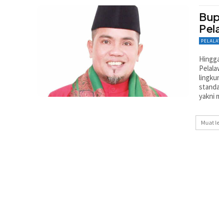
Bup
Pel
PELAL
Hingga
Pelala
lingku
standa
yakni 
Muat l