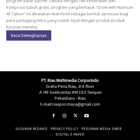
program tukar sachet. Dibuka dengan cek kesehatan dan
komposisi tubuh gratis, program yang bertajuk “Grow with Nutrisari
45 Tahun” ini dikatakan Nutrifood sebagai bentuk apresiasi bagi
para pedagang mitra yang sudah loyal dengan produk-produk
turunan mereka.
Baca Selengkapnya
PT. Riau Multimedia Corporindo
Graha Pena Riau, 3rd floor
Jl. HR Soebrantas KM 10.5 Tampan
Pekanbaru - Riau
E-mail:riaupos.maya@gmail.com
SUSUNAN REDAKSI
PRIVACY POLICY
PEDOMAN MEDIA SIBER
DIGITAL E-PAPER