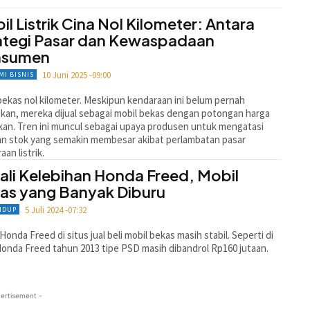
il Listrik Cina Nol Kilometer: Antara
ategi Pasar dan Kewaspadaan
nsumen
10 Juni 2025 -09:00
MI BISNIS
bekas nol kilometer. Meskipun kendaraan ini belum pernah
kan, mereka dijual sebagai mobil bekas dengan potongan harga
ikan. Tren ini muncul sebagai upaya produsen untuk mengatasi
an stok yang semakin membesar akibat perlambatan pasar
aan listrik.
ali Kelebihan Honda Freed, Mobil
as yang Banyak Diburu
5 Juli 2024 -07:32
HIDUP
Honda Freed di situs jual beli mobil bekas masih stabil. Seperti di
onda Freed tahun 2013 tipe PSD masih dibandrol Rp160 jutaan.
ertisement -