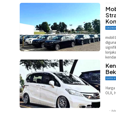
Mob
Str
Ko
EKONO
mobil 
diguna
signif
lonjak
kendar
Ken
Bek
GAYA 
Harga 
OLX, H
- Adv