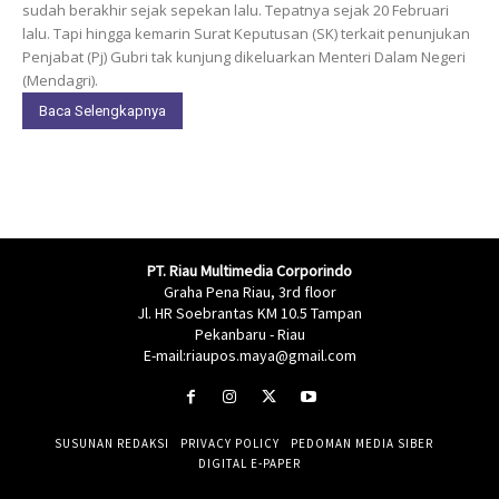
sudah berakhir sejak sepekan lalu. Tepatnya sejak 20 Februari
lalu. Tapi hingga kemarin Surat Keputusan (SK) terkait penunjukan
Penjabat (Pj) Gubri tak kunjung dikeluarkan Menteri Dalam Negeri
(Mendagri).
Baca Selengkapnya
PT. Riau Multimedia Corporindo
Graha Pena Riau, 3rd floor
Jl. HR Soebrantas KM 10.5 Tampan
Pekanbaru - Riau
E-mail:riaupos.maya@gmail.com
SUSUNAN REDAKSI
PRIVACY POLICY
PEDOMAN MEDIA SIBER
DIGITAL E-PAPER