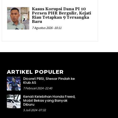
Kasus Korupsi Dana PI 10
Persen PHR Bergulir, Kejati
Riau Tetapkan 9 Tersangka
Baru
7 Agustus 2026 -10:11
ARTIKEL POPULER
Dicoret PBSI, Shesar Pindah ke
7
Klub AS
8
7 Februari 2024 -22:40
1
Kenali Kelebihan Honda Freed,
7
Mobil Bekas yang Banyak
7
Diburu
2
5 Juli 2024 -07:32