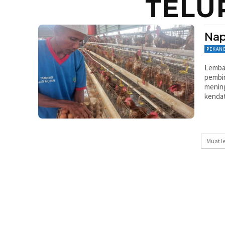
TELU
Nap
PEKAN
Lemba
pembin
mening
kendat
Muat l