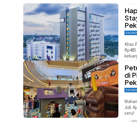
Hap
Sta
Pek
EKONO
Khas P
Rp485 
keluar
Pet
di 
Pek
EKONO
Wahana
Juli. 
seru!
- Adv