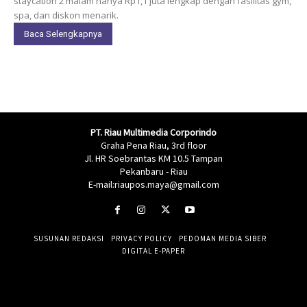
staycation 2 malam hanya Rp1,1 juta lengkap dengan fasilitas gym,
spa, dan diskon menarik.
Baca Selengkapnya
PT. Riau Multimedia Corporindo
Graha Pena Riau, 3rd floor
Jl. HR Soebrantas KM 10.5 Tampan
Pekanbaru - Riau
E-mail:riaupos.maya@gmail.com
SUSUNAN REDAKSI
PRIVACY POLICY
PEDOMAN MEDIA SIBER
DIGITAL E-PAPER