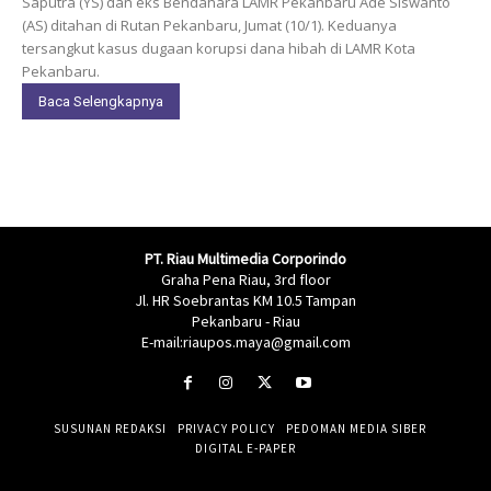
Saputra (YS) dan eks Bendahara LAMR Pekanbaru Ade Siswanto
(AS) ditahan di Rutan Pekanbaru, Jumat (10/1). Keduanya
tersangkut kasus dugaan korupsi dana hibah di LAMR Kota
Pekanbaru.
Baca Selengkapnya
PT. Riau Multimedia Corporindo
Graha Pena Riau, 3rd floor
Jl. HR Soebrantas KM 10.5 Tampan
Pekanbaru - Riau
E-mail:riaupos.maya@gmail.com
SUSUNAN REDAKSI
PRIVACY POLICY
PEDOMAN MEDIA SIBER
DIGITAL E-PAPER