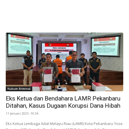
Hukum Kriminal
Eks Ketua dan Bendahara LAMR Pekanbaru
Ditahan, Kasus Dugaan Korupsi Dana Hibah
11 Januari 2025 -10:34
Eks Ketua Lembaga Adat Melayu Riau (LAMR) Kota Pekanbaru Yose