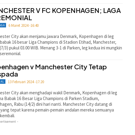
NCHESTER V FC KOPENHAGEN; LAGA
REMONIAL
6 Maret 2024 -16:40
AGA
ester City akan menjamu jawara Denmark, Kopenhagen di leg
babak 16 besar Liga Champions di Stadion Etihad, Manchester,
(7/3) pukul 03.00 WIB. Menang 3-1 di Parken, leg kedua ini mungkin
seremonial.
enhagen v Manchester City Tetap
spada
13 Februari 2024 -17:20
NAL
ster City akan menghadapi wakil Denmark, Kopenhagen di leg
a Babak 16 Besar Liga Champions di Parken Stadium,
agen, Rabu (14/2) dini hari nanti. Manchester City datang di
 yang tepat karena pemain-pemain andalan mereka semuanya
kembali.
ertisement -