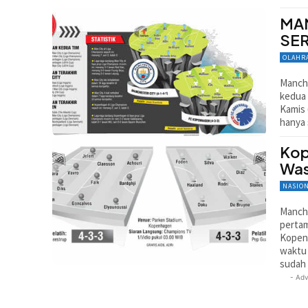
MA
SE
OLAHR
Manch
kedua 
Kamis 
hanya 
Kop
Wa
NASIO
Manche
pertam
Kopenh
waktu
sudah 
- Adv