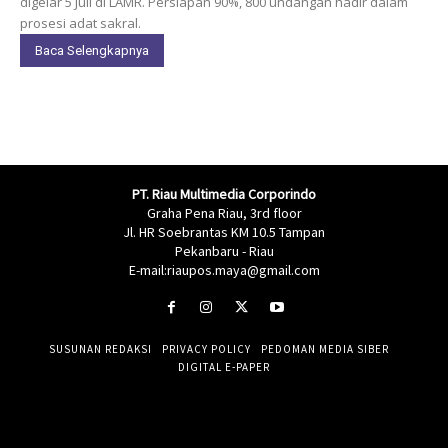
digelar 5 Juli di LAMR. Persiapan 90%, 800 undangan hadir dalam
prosesi adat sakral.
Baca Selengkapnya
PT. Riau Multimedia Corporindo
Graha Pena Riau, 3rd floor
Jl. HR Soebrantas KM 10.5 Tampan
Pekanbaru - Riau
E-mail:riaupos.maya@gmail.com
SUSUNAN REDAKSI
PRIVACY POLICY
PEDOMAN MEDIA SIBER
DIGITAL E-PAPER