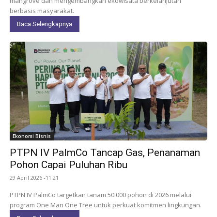
mangrove dan mengembangkan ekowisata berkelanjutan
berbasis masyarakat.
Baca Selengkapnya
Ekonomi Bisnis
PTPN IV PalmCo Tancap Gas, Penanaman
Pohon Capai Puluhan Ribu
29 April 2026 -11:21
PTPN IV PalmCo targetkan tanam 50.000 pohon di 2026 melalui
program One Man One Tree untuk perkuat komitmen lingkungan.