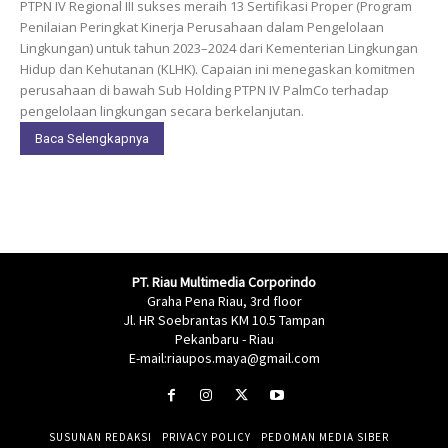
PTPN IV Regional III sukses meraih 13 Sertifikasi Proper (Program
Penilaian Peringkat Kinerja Perusahaan dalam Pengelolaan
Lingkungan) untuk tahun 2023–2024 dari Kementerian Lingkungan
Hidup dan Kehutanan (KLHK). Capaian ini menegaskan komitmen
perusahaan di bawah Sub Holding PTPN IV PalmCo terhadap
pengelolaan lingkungan secara berkelanjutan.
Baca Selengkapnya
PT. Riau Multimedia Corporindo
Graha Pena Riau, 3rd floor
Jl. HR Soebrantas KM 10.5 Tampan
Pekanbaru - Riau
E-mail:riaupos.maya@gmail.com
SUSUNAN REDAKSI
PRIVACY POLICY
PEDOMAN MEDIA SIBER