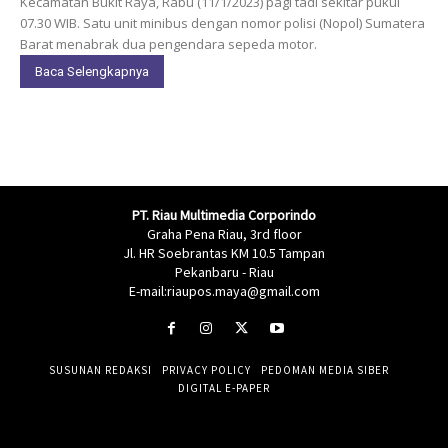
Kecamatan Bukit Raya, Rabu (11/1/2023) pagi tadi sekitar pukul
07.30 WIB. Satu unit minibus dengan nomor polisi (Nopol) Sumatera
Barat menabrak dua pengendara sepeda motor.
Baca Selengkapnya
PT. Riau Multimedia Corporindo
Graha Pena Riau, 3rd floor
Jl. HR Soebrantas KM 10.5 Tampan
Pekanbaru - Riau
E-mail:riaupos.maya@gmail.com
SUSUNAN REDAKSI
PRIVACY POLICY
PEDOMAN MEDIA SIBER
DIGITAL E-PAPER