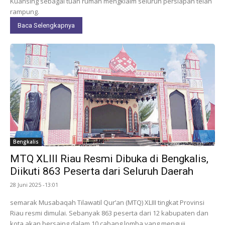
Kuansing sebagai tuan rumah mengklaim seluruh persiapan telah
rampung.
Baca Selengkapnya
Bengkalis
MTQ XLIII Riau Resmi Dibuka di Bengkalis,
Diikuti 863 Peserta dari Seluruh Daerah
28 Juni 2025 -13:01
semarak Musabaqah Tilawatil Qur’an (MTQ) XLIII tingkat Provinsi
Riau resmi dimulai. Sebanyak 863 peserta dari 12 kabupaten dan
kota akan bersaing dalam 10 cabang lomba yang menguji