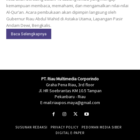
kemampuan membaca, memahami, dan mengamalkan nilai-nilai
Al-Qur’an. Acara pembukaan akan dipimpin langsung oleh
Gubernur Riau Abdul Wahid di Astaka Utama, Lapangan Pasir
Andam Dewi, Bengkalis.
Baca Selengkapnya
PT. Riau Multimedia Corporindo
Graha Pena Riau, 3rd floor
Jl. HR Soebrantas KM 10.5 Tampan
Pekanbaru - Riau
E-mail:riaupos.maya@gmail.com
SUSUNAN REDAKSI
PRIVACY POLICY
PEDOMAN MEDIA SIBER
DIGITAL E-PAPER