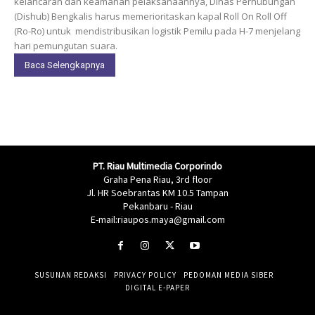
kelancaran dan keamanan pelaksanaannya, Dinas Perhubungan
(Dishub) Bengkalis harus memerioritaskan kapal Roll On Roll Off
(Ro-Ro) untuk mendistribusikan logistik Pemilu pada H-7 menjelang
hari pemungutan suara.
Baca Selengkapnya
PT. Riau Multimedia Corporindo
Graha Pena Riau, 3rd floor
Jl. HR Soebrantas KM 10.5 Tampan
Pekanbaru - Riau
E-mail:riaupos.maya@gmail.com
SUSUNAN REDAKSI
PRIVACY POLICY
PEDOMAN MEDIA SIBER
DIGITAL E-PAPER