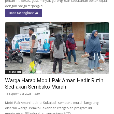
pekan ini. Beras, gula, minyak goreng, dan kebutuhan pokok dijual
dengan harga terjangkau.
Baca Selengkapnya
Pekanbaru
Warga Harap Mobil Pak Aman Hadir Rutin
Sediakan Sembako Murah
18 September 2025 -12:39
Mobil Pak Aman hadir di Sukajadi, sembako murah langsung
diserbu warga. Pemko Pekanbaru targetkan program ini
menjangkau 83 kelurahan sepanjang 2025.