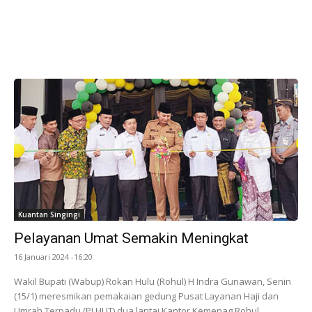
Kuantan Singingi
Pelayanan Umat Semakin Meningkat
16 Januari 2024 -16:20
Wakil Bupati (Wabup) Rokan Hulu (Rohul) H Indra Gunawan, Senin
(15/1) meresmikan pemakaian gedung Pusat Layanan Haji dan
Umrah Terpadu (PLHUT) dua lantai Kantor Kemenag Rohul.