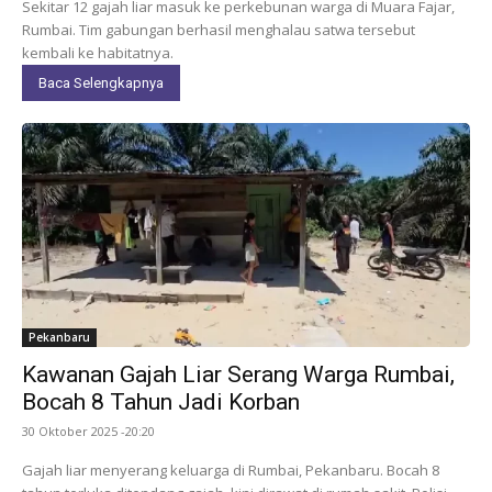
Sekitar 12 gajah liar masuk ke perkebunan warga di Muara Fajar,
Rumbai. Tim gabungan berhasil menghalau satwa tersebut
kembali ke habitatnya.
Baca Selengkapnya
Pekanbaru
Kawanan Gajah Liar Serang Warga Rumbai,
Bocah 8 Tahun Jadi Korban
30 Oktober 2025 -20:20
Gajah liar menyerang keluarga di Rumbai, Pekanbaru. Bocah 8