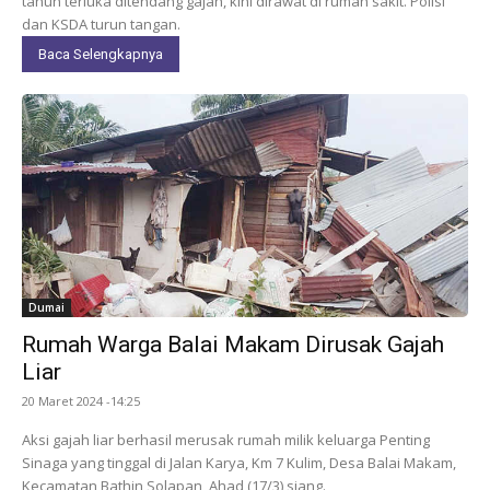
tahun terluka ditendang gajah, kini dirawat di rumah sakit. Polisi
dan KSDA turun tangan.
Baca Selengkapnya
Dumai
Rumah Warga Balai Makam Dirusak Gajah
Liar
20 Maret 2024 -14:25
Aksi gajah liar berhasil merusak rumah milik keluarga Penting
Sinaga yang tinggal di Jalan Karya, Km 7 Kulim, Desa Balai Makam,
Kecamatan Bathin Solapan, Ahad (17/3) siang.