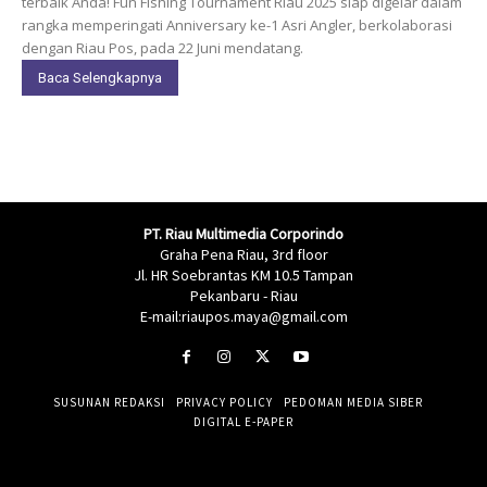
terbaik Anda! Fun Fishing Tournament Riau 2025 siap digelar dalam
rangka memperingati Anniversary ke-1 Asri Angler, berkolaborasi
dengan Riau Pos, pada 22 Juni mendatang.
Baca Selengkapnya
PT. Riau Multimedia Corporindo
Graha Pena Riau, 3rd floor
Jl. HR Soebrantas KM 10.5 Tampan
Pekanbaru - Riau
E-mail:riaupos.maya@gmail.com
SUSUNAN REDAKSI
PRIVACY POLICY
PEDOMAN MEDIA SIBER
DIGITAL E-PAPER