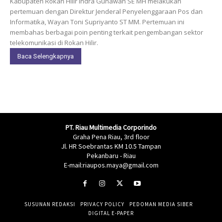
Kabupaten Rokan Hilir Indra Gunawan SE MH melakukan
pertemuan dengan Direktur Jenderal Penyelenggaraan Pos dan
Informatika, Wayan Toni Supriyanto ST MM. Pertemuan ini
membahas berbagai poin penting terkait pengembangan sektor
telekomunikasi di Rokan Hilir.
Baca Selengkapnya
PT. Riau Multimedia Corporindo
Graha Pena Riau, 3rd floor
Jl. HR Soebrantas KM 10.5 Tampan
Pekanbaru - Riau
E-mail:riaupos.maya@gmail.com
SUSUNAN REDAKSI
PRIVACY POLICY
PEDOMAN MEDIA SIBER
DIGITAL E-PAPER