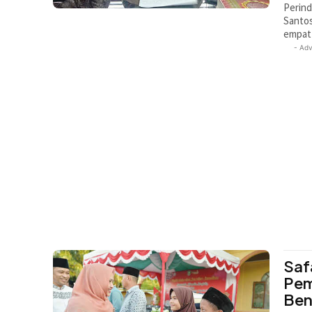
Perind
Santo
empat 
- Adv
Saf
Pem
Ben