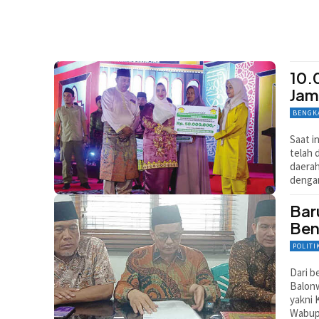
10.
Jam
BENGK
Saat i
telah 
daerah
dengan
Bar
Ben
POLITI
Dari b
Balonw
yakni 
Wabup,