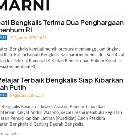
MARNI
ati Bengkalis Terima Dua Penghargaan
enhum RI
21 Agustus 2025 -14:08
ALIS
ten Bengkalis kembali meraih prestasi membanggakan tingkat
si Riau. Kali ini Bupati Bengkalis Kasmarni menerima dua Sertifikat
an Intelektual Komunal (KIK) dari Kementerian Hukum Republik
esia (Kemenhum RI).
Pelajar Terbaik Bengkalis Siap Kibarkan
ah Putih
6 Agustus 2025 -11:54
ALIS
 Bengkalis Kasmarni diwakili Asisten Pemerintahan dan
hteraan Rakyat Andris Wasono, secara resmi membuka kegiatan
tan Pendidikan dan Latihan (Pusdiklat) Calon Paskibra
ten Bengkalis di Gedung Daerah Bengkalis.
ertisement -