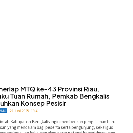
erlap MTQ ke-43 Provinsi Riau,
aku Tuan Rumah, Pemkab Bengkalis
uhkan Konsep Pesisir
29 Juni 2025 -19:41
ALIS
intah Kabupaten Bengkalis ingin memberikan pengalaman baru
san yang mendalam bagi peserta serta pengunjung, sekaligus
memperkenalkan kekayaan alam serta potensi kemaritiman yang