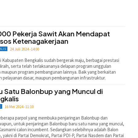
000 Pekerja Sawit Akan Mendapat
sos Ketenagakerjaan
24 Juli 2024 -14:00
ALIS
ni Kabupaten Bengkalis sudah bergerak maju, berbagai prestasi
diraih, serta telah terlaksananya delapan program unggulan
 maupun program pembangunan lainnya. Baik yang berkaitan
 pelayanan dasar, maupun pembangunan infrastruktur.
u Satu Balonbup yang Muncul di
gkalis
16 Mei 2024 -11:10
K
eberapa parpol yang membuka penjaringan Balonbup dan
apun, untuk penjaringan Balonbup baru satu nama yang muncul,
Kasmarni calon incumbent. Sedangkan selebihnya adalah Balon
 yakni di Partai Demokrat, Partai PDI-P, Partai Nasdem dan Partai