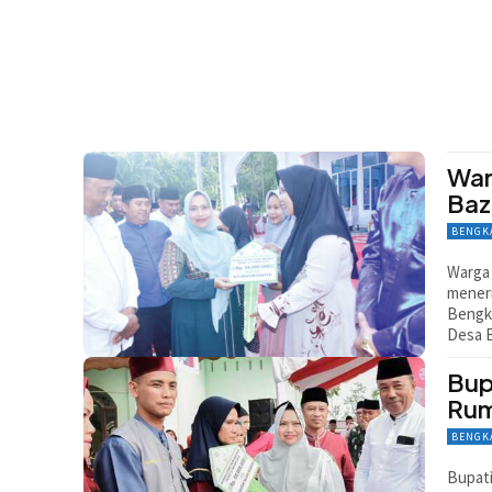
War
Baz
BENGK
Warga
meneri
Bengka
Desa B
Bup
Rum
BENGK
Bupati