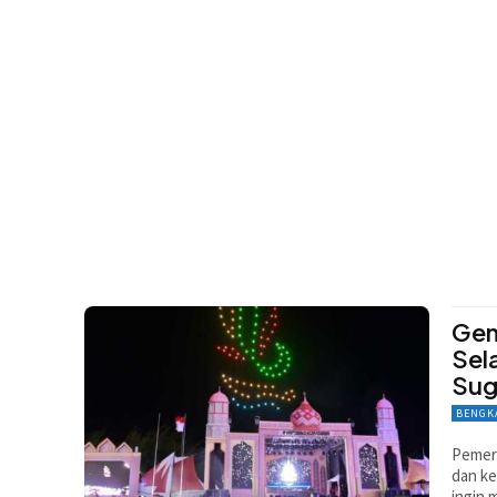
Gem
Sel
Sug
BENGK
Pemer
dan ke
ingin 