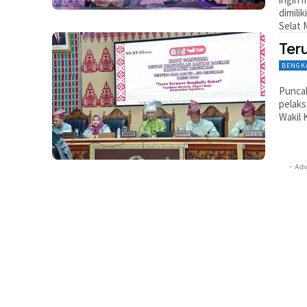
dimili
Selat 
Ter
BENGK
Puncak
pelaks
Wakil 
- Adv