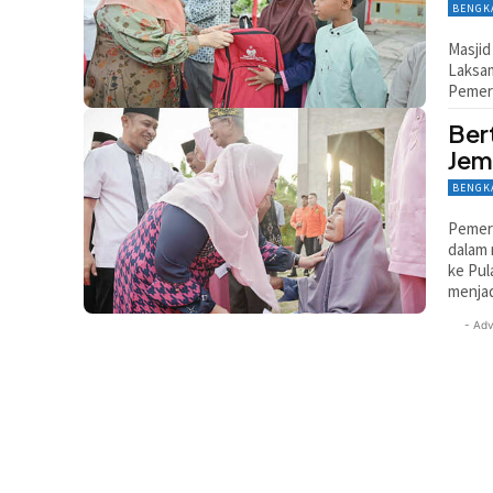
BENGK
Masji
Laksam
Pemeri
Ber
Jem
BENGK
Pemeri
dalam
ke Pul
menjad
- Adv