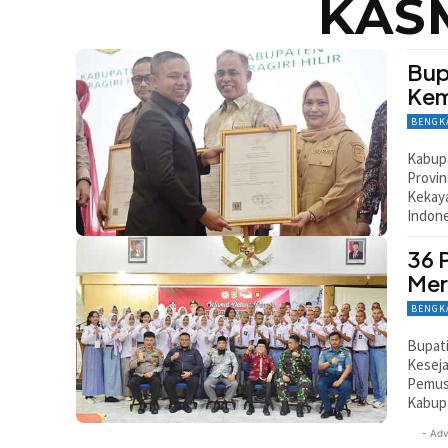
KAS
Bup
Kem
BENGK
Kabupa
Provin
Kekaya
Indon
36 
Mer
BENGK
Bupati
Keseja
Pemusa
Kabupa
- Adv