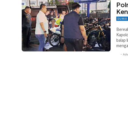
Pol
Ken
DUMAI
Bereak
Kapold
balap 
menga
- Adv