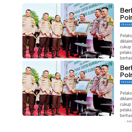
Ber
Pol
PEKAN
Pelaks
diklai
cukup 
pe­lak
berhas
Ber
Pol
PEKAN
Pelaks
diklai
cukup 
pe­lak
berhas
- Adv