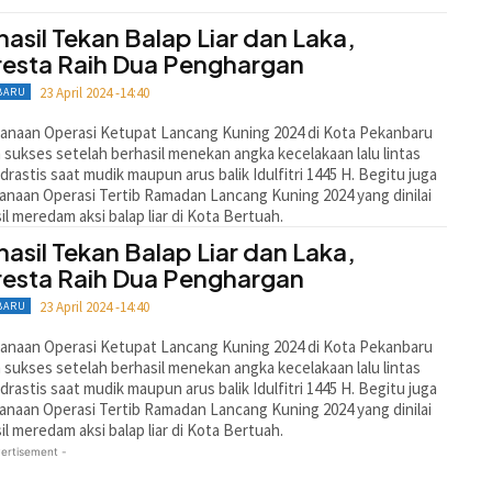
hasil Tekan Balap Liar dan Laka,
resta Raih Dua Penghargan
23 April 2024 -14:40
BARU
anaan Operasi Ketupat Lancang Kuning 2024 di Kota Pe­kan­baru
m sukses setelah berhasil menekan angka kecelakaan lalu lintas
drastis saat mudik maupun arus balik Idulfitri 1445 H. Begitu juga
sanaan Operasi Tertib Ramadan Lancang Kuning 2024 yang dinilai
il meredam aksi balap liar di Kota Bertuah.
hasil Tekan Balap Liar dan Laka,
resta Raih Dua Penghargan
23 April 2024 -14:40
BARU
anaan Operasi Ketupat Lancang Kuning 2024 di Kota Pe­kan­baru
m sukses setelah berhasil menekan angka kecelakaan lalu lintas
drastis saat mudik maupun arus balik Idulfitri 1445 H. Begitu juga
sanaan Operasi Tertib Ramadan Lancang Kuning 2024 yang dinilai
il meredam aksi balap liar di Kota Bertuah.
ertisement -