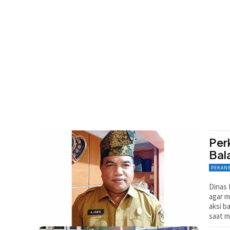
Per
Bal
PEKAN
Dinas 
agar m
aksi b
saat m