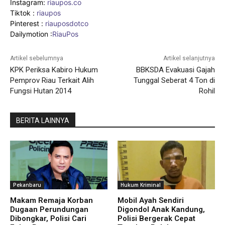
Instagram:
riaupos.co
Tiktok :
riaupos
Pinterest :
riauposdotco
Dailymotion :
RiauPos
Artikel sebelumnya
Artikel selanjutnya
KPK Periksa Kabiro Hukum
BBKSDA Evakuasi Gajah
Pemprov Riau Terkait Alih
Tunggal Seberat 4 Ton di
Fungsi Hutan 2014
Rohil
BERITA LAINNYA
Pekanbaru
Hukum Kriminal
Makam Remaja Korban
Mobil Ayah Sendiri
Dugaan Perundungan
Digondol Anak Kandung,
Dibongkar, Polisi Cari
Polisi Bergerak Cepat