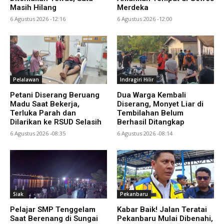
Masih Hilang
Merdeka
6 Agustus 2026 -12:16
6 Agustus 2026 -12:00
Pelalawan
Indragiri Hilir
Petani Diserang Beruang
Dua Warga Kembali
Madu Saat Bekerja,
Diserang, Monyet Liar di
Terluka Parah dan
Tembilahan Belum
Dilarikan ke RSUD Selasih
Berhasil Ditangkap
6 Agustus 2026 -08:35
6 Agustus 2026 -08:14
Siak
Pekanbaru
Pelajar SMP Tenggelam
Kabar Baik! Jalan Teratai
Saat Berenang di Sungai
Pekanbaru Mulai Dibenahi,