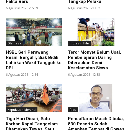
Fakta Baru
Tangkap Pelaku
6 Agustus 2026 -15:39
6 Agustus 2026 -13:32
Olahraga
Indragiri Hilir
HSBL Seri Perawang
Teror Monyet Belum Usai,
Resmi Bergulir, Siak Bidik
Pembelajaran Daring
Lahirkan Wakil Tangguh ke
Diterapkan Demi
DBL
Keselamatan Siswa
6 Agustus 2026 -12:54
6 Agustus 2026 -12:38
Kepulauan Meranti
Riau
Tiga Hari Dicari, Satu
Pendaftaran Masih Dibuka,
Korban Kapal Tenggelam
830 Peserta Sudah
Ditemukan Tewas, Satu
Amankan Tempat di Gowes