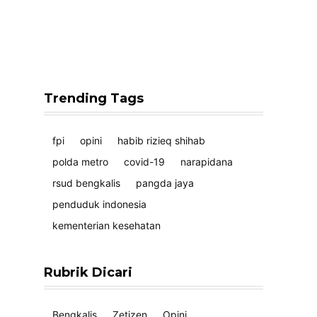
Trending Tags
fpi
opini
habib rizieq shihab
polda metro
covid-19
narapidana
rsud bengkalis
pangda jaya
penduduk indonesia
kementerian kesehatan
Rubrik Dicari
Bengkalis
Zetizen
Opini