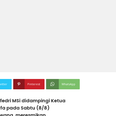
witter
Pinterest
WhatsApp
lfedri MSi didampingi Ketua
fa pada Sabtu (8/8)
rawang, meresmikan