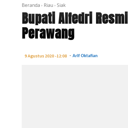
Beranda
Riau
Siak
Bupati Alfedri Res
Perawang
-
9 Agustus 2020 -12:08
Arif Oktafian