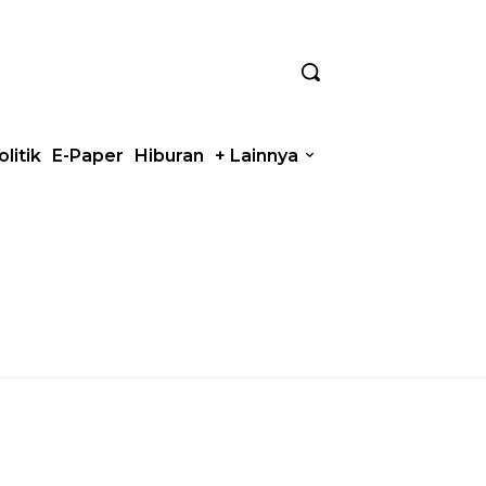
olitik
E-Paper
Hiburan
+ Lainnya