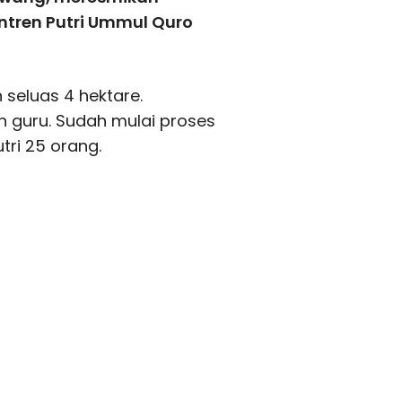
tren Putri Ummul Quro
 seluas 4 hektare.
n guru. Sudah mulai proses
tri 25 orang.