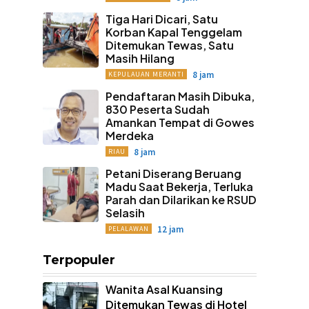
Tiga Hari Dicari, Satu
Korban Kapal Tenggelam
Ditemukan Tewas, Satu
Masih Hilang
8 jam
KEPULAUAN MERANTI
Pendaftaran Masih Dibuka,
830 Peserta Sudah
Amankan Tempat di Gowes
Merdeka
8 jam
RIAU
Petani Diserang Beruang
Madu Saat Bekerja, Terluka
Parah dan Dilarikan ke RSUD
Selasih
12 jam
PELALAWAN
Terpopuler
Wanita Asal Kuansing
Ditemukan Tewas di Hotel