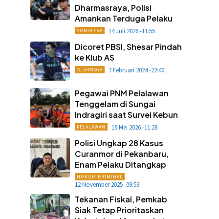
Dharmasraya, Polisi
Amankan Terduga Pelaku
14 Juli 2026 -11:55
SUMATERA
Dicoret PBSI, Shesar Pindah
ke Klub AS
7 Februari 2024 -22:40
OLAHRAGA
Pegawai PNM Pelalawan
Tenggelam di Sungai
Indragiri saat Survei Kebun
19 Mei 2026 -11:28
PELALAWAN
Polisi Ungkap 28 Kasus
Curanmor di Pekanbaru,
Enam Pelaku Ditangkap
HUKUM KRIMINAL
12 November 2025 -09:53
Tekanan Fiskal, Pemkab
Siak Tetap Prioritaskan