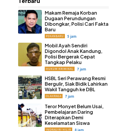
Terbaru
Makam Remaja Korban
Dugaan Perundungan
Dibongkar, Polisi Cari Fakta
Baru
5 jam
PEKANBARU
Mobil Ayah Sendiri
Digondol Anak Kandung,
Polisi Bergerak Cepat
Tangkap Pelaku
7 jam
HUKUM KRIMINAL
HSBL Seri Perawang Resmi
Bergulir, Siak Bidik Lahirkan
Wakil Tangguh ke DBL
7 jam
OLAHRAGA
Teror Monyet Belum Usai,
Pembelajaran Daring
Diterapkan Demi
Keselamatan Siswa
8 jam
INDRAGIRI HILIR