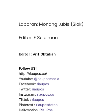
Laporan: Monang Lubis (Siak)
Editor: E Sulaiman
Editor :
Arif Oktafian
Follow US!
http://riaupos.co/
Youtube:
@riauposmedia
Facebook:
riaupos
Twitter:
riaupos
Instagram:
riaupos.co
Tiktok :
riaupos
Pinterest :
riauposdotco
Dailymotion :
RiauPos