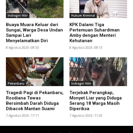
Indragiri Hilir
Hukum Kriminal
Buaya Muara Keluar dari
KPK Dalami Tiga
Sungai, Warga Desa Undan
Pertemuan Suhardiman
Sampai Lari
Amby dengan Menteri
Menyelamatkan Diri
Kehutanan
8 Agustus 2026 -08:53
8 Agustus 2026 -08:13
Pekanbaru
Indragiri Hilir
Tragedi Pagi di Pekanbaru,
Terjebak Perangkap,
Rosdiana Tewas
Monyet Liar yang Diduga
Bersimbah Darah Diduga
Serang 18 Warga Masih
Dibacok Mantan Suami
Diperiksa
7 Agustus 2026 -17:11
7 Agustus 2026 -11:20