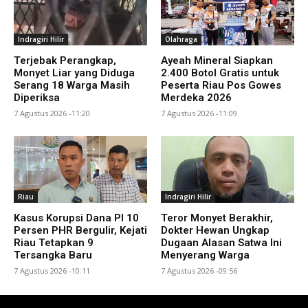
Indragiri Hilir
Olahraga
Terjebak Perangkap,
Ayeah Mineral Siapkan
Monyet Liar yang Diduga
2.400 Botol Gratis untuk
Serang 18 Warga Masih
Peserta Riau Pos Gowes
Diperiksa
Merdeka 2026
7 Agustus 2026 -11:20
7 Agustus 2026 -11:09
Riau
Indragiri Hilir
Kasus Korupsi Dana PI 10
Teror Monyet Berakhir,
Persen PHR Bergulir, Kejati
Dokter Hewan Ungkap
Riau Tetapkan 9
Dugaan Alasan Satwa Ini
Tersangka Baru
Menyerang Warga
7 Agustus 2026 -10:11
7 Agustus 2026 -09:56