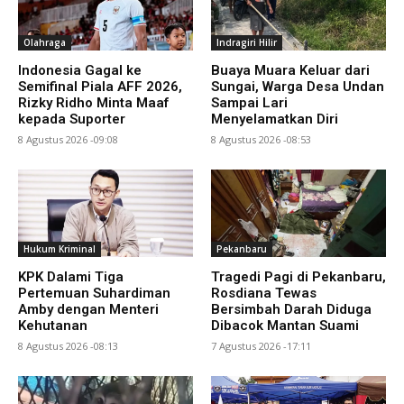
Olahraga
Indragiri Hilir
Indonesia Gagal ke
Buaya Muara Keluar dari
Semifinal Piala AFF 2026,
Sungai, Warga Desa Undan
Rizky Ridho Minta Maaf
Sampai Lari
kepada Suporter
Menyelamatkan Diri
8 Agustus 2026 -09:08
8 Agustus 2026 -08:53
Hukum Kriminal
Pekanbaru
KPK Dalami Tiga
Tragedi Pagi di Pekanbaru,
Pertemuan Suhardiman
Rosdiana Tewas
Amby dengan Menteri
Bersimbah Darah Diduga
Kehutanan
Dibacok Mantan Suami
8 Agustus 2026 -08:13
7 Agustus 2026 -17:11