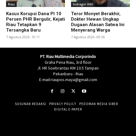
Riau
Indragiri Hilir
Kasus Korupsi Dana PI 10
Teror Monyet Berakhir,
Persen PHR Bergulir, Kejati
Dokter Hewan Ungkap
Riau Tetapkan 9
Dugaan Alasan Satwa Ini
Tersangka Baru
Menyerang Warga
7 Agustus 2026 -10:11
7 Agustus 2026 -09:56
PT. Riau Multimedia Corporindo
Graha Pena Riau, 3rd floor
Jl. HR Soebrantas KM 10.5 Tampan
Pekanbaru - Riau
E-mail:riaupos.maya@gmail.com
SUSUNAN REDAKSI
PRIVACY POLICY
PEDOMAN MEDIA SIBER
DIGITAL E-PAPER