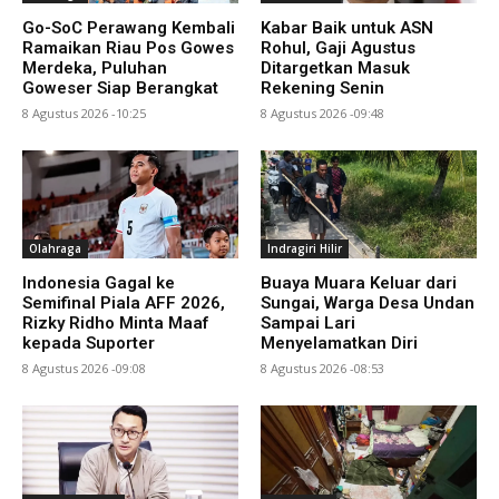
Go-SoC Perawang Kembali
Kabar Baik untuk ASN
Ramaikan Riau Pos Gowes
Rohul, Gaji Agustus
Merdeka, Puluhan
Ditargetkan Masuk
Goweser Siap Berangkat
Rekening Senin
8 Agustus 2026 -10:25
8 Agustus 2026 -09:48
Olahraga
Indragiri Hilir
Indonesia Gagal ke
Buaya Muara Keluar dari
Semifinal Piala AFF 2026,
Sungai, Warga Desa Undan
Rizky Ridho Minta Maaf
Sampai Lari
kepada Suporter
Menyelamatkan Diri
8 Agustus 2026 -09:08
8 Agustus 2026 -08:53