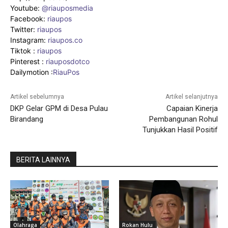
Youtube:
@riauposmedia
Facebook:
riaupos
Twitter:
riaupos
Instagram:
riaupos.co
Tiktok :
riaupos
Pinterest :
riauposdotco
Dailymotion :
RiauPos
Artikel sebelumnya
Artikel selanjutnya
DKP Gelar GPM di Desa Pulau
Capaian Kinerja
Birandang
Pembangunan Rohul
Tunjukkan Hasil Positif
BERITA LAINNYA
Olahraga
Rokan Hulu