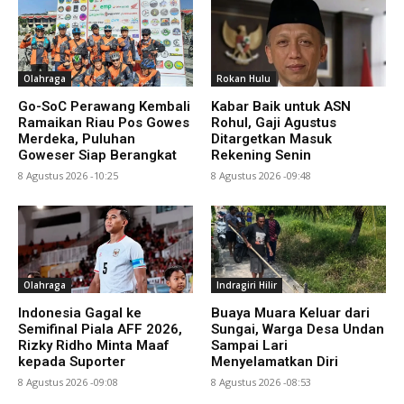
Olahraga
Rokan Hulu
Go-SoC Perawang Kembali
Kabar Baik untuk ASN
Ramaikan Riau Pos Gowes
Rohul, Gaji Agustus
Merdeka, Puluhan
Ditargetkan Masuk
Goweser Siap Berangkat
Rekening Senin
8 Agustus 2026 -10:25
8 Agustus 2026 -09:48
Olahraga
Indragiri Hilir
Indonesia Gagal ke
Buaya Muara Keluar dari
Semifinal Piala AFF 2026,
Sungai, Warga Desa Undan
Rizky Ridho Minta Maaf
Sampai Lari
kepada Suporter
Menyelamatkan Diri
8 Agustus 2026 -09:08
8 Agustus 2026 -08:53