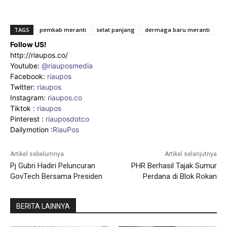
TAGS
pemkab meranti
selat panjang
dermaga baru meranti
Follow US!
http://riaupos.co/
Youtube:
@riauposmedia
Facebook:
riaupos
Twitter:
riaupos
Instagram:
riaupos.co
Tiktok :
riaupos
Pinterest :
riauposdotco
Dailymotion :
RiauPos
Artikel sebelumnya
Artikel selanjutnya
Pj Gubri Hadiri Peluncuran
PHR Berhasil Tajak Sumur
GovTech Bersama Presiden
Perdana di Blok Rokan
BERITA LAINNYA