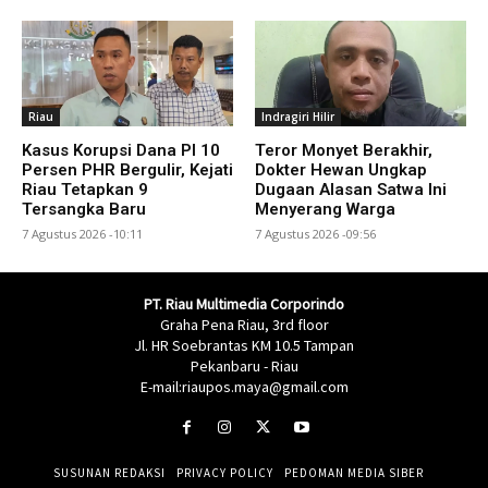
Riau
Indragiri Hilir
Kasus Korupsi Dana PI 10
Teror Monyet Berakhir,
Persen PHR Bergulir, Kejati
Dokter Hewan Ungkap
Riau Tetapkan 9
Dugaan Alasan Satwa Ini
Tersangka Baru
Menyerang Warga
7 Agustus 2026 -10:11
7 Agustus 2026 -09:56
PT. Riau Multimedia Corporindo
Graha Pena Riau, 3rd floor
Jl. HR Soebrantas KM 10.5 Tampan
Pekanbaru - Riau
E-mail:riaupos.maya@gmail.com
SUSUNAN REDAKSI
PRIVACY POLICY
PEDOMAN MEDIA SIBER