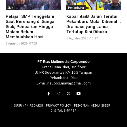
Siak
Pekanbaru
Pelajar SMP Tenggelam
Kabar Baik! Jalan Teratai
Saat Berenang di Sungai
Pekanbaru Mulai Dibenahi,
Siak, Pencarian Hingga
Drainase yang Lama
Malam Belum
Tertutup Kini Dibuka
Membuahkan Hasil
5 Agustus 2026 -10:37
6 Agustus 2026 -07:53
PT. Riau Multimedia Corporindo
Graha Pena Riau, 3rd floor
Jl. HR Soebrantas KM 10.5 Tampan
Pekanbaru - Riau
E-mail:riaupos.maya@gmail.com
SUSUNAN REDAKSI
PRIVACY POLICY
PEDOMAN MEDIA SIBER
DIGITAL E-PAPER