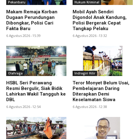
Pekanbaru
Hukum Kriminal
Makam Remaja Korban
Mobil Ayah Sendiri
Dugaan Perundungan
Digondol Anak Kandung,
Dibongkar, Polisi Cari
Polisi Bergerak Cepat
Fakta Baru
Tangkap Pelaku
6 Agustus 2026 -15:39
6 Agustus 2026 -13:32
Olahraga
Indragiri Hilir
HSBL Seri Perawang
Teror Monyet Belum Usai,
Resmi Bergulir, Siak Bidik
Pembelajaran Daring
Lahirkan Wakil Tangguh ke
Diterapkan Demi
DBL
Keselamatan Siswa
6 Agustus 2026 -12:54
6 Agustus 2026 -12:38