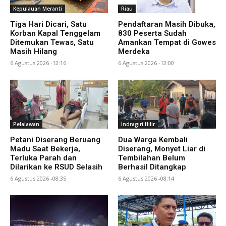
Kepulauan Meranti
Riau
Tiga Hari Dicari, Satu
Pendaftaran Masih Dibuka,
Korban Kapal Tenggelam
830 Peserta Sudah
Ditemukan Tewas, Satu
Amankan Tempat di Gowes
Masih Hilang
Merdeka
6 Agustus 2026 -12:16
6 Agustus 2026 -12:00
Pelalawan
Indragiri Hilir
Petani Diserang Beruang
Dua Warga Kembali
Madu Saat Bekerja,
Diserang, Monyet Liar di
Terluka Parah dan
Tembilahan Belum
Dilarikan ke RSUD Selasih
Berhasil Ditangkap
6 Agustus 2026 -08:35
6 Agustus 2026 -08:14