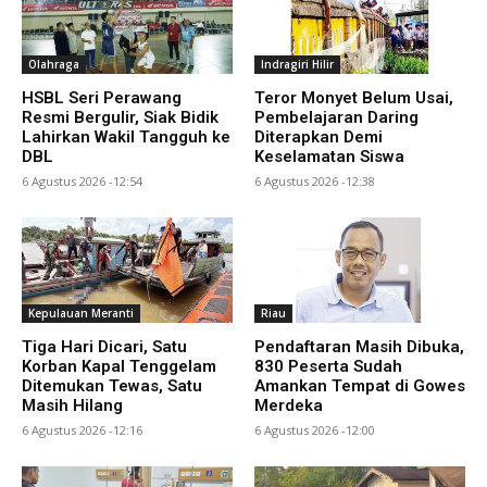
Olahraga
Indragiri Hilir
HSBL Seri Perawang
Teror Monyet Belum Usai,
Resmi Bergulir, Siak Bidik
Pembelajaran Daring
Lahirkan Wakil Tangguh ke
Diterapkan Demi
DBL
Keselamatan Siswa
6 Agustus 2026 -12:54
6 Agustus 2026 -12:38
Kepulauan Meranti
Riau
Tiga Hari Dicari, Satu
Pendaftaran Masih Dibuka,
Korban Kapal Tenggelam
830 Peserta Sudah
Ditemukan Tewas, Satu
Amankan Tempat di Gowes
Masih Hilang
Merdeka
6 Agustus 2026 -12:16
6 Agustus 2026 -12:00