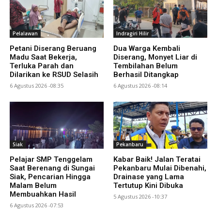
Pelalawan
Indragiri Hilir
Petani Diserang Beruang
Dua Warga Kembali
Madu Saat Bekerja,
Diserang, Monyet Liar di
Terluka Parah dan
Tembilahan Belum
Dilarikan ke RSUD Selasih
Berhasil Ditangkap
6 Agustus 2026 -08:35
6 Agustus 2026 -08:14
Siak
Pekanbaru
Pelajar SMP Tenggelam
Kabar Baik! Jalan Teratai
Saat Berenang di Sungai
Pekanbaru Mulai Dibenahi,
Siak, Pencarian Hingga
Drainase yang Lama
Malam Belum
Tertutup Kini Dibuka
Membuahkan Hasil
5 Agustus 2026 -10:37
6 Agustus 2026 -07:53