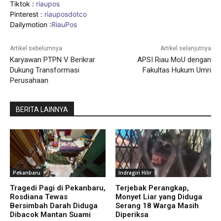
Tiktok :
riaupos
Pinterest :
riauposdotco
Dailymotion :
RiauPos
Artikel sebelumnya
Artikel selanjutnya
Karyawan PTPN V Berikrar
APSI Riau MoU dengan
Dukung Transformasi
Fakultas Hukum Umri
Perusahaan
BERITA LAINNYA
Pekanbaru
Indragiri Hilir
Tragedi Pagi di Pekanbaru,
Terjebak Perangkap,
Rosdiana Tewas
Monyet Liar yang Diduga
Bersimbah Darah Diduga
Serang 18 Warga Masih
Dibacok Mantan Suami
Diperiksa