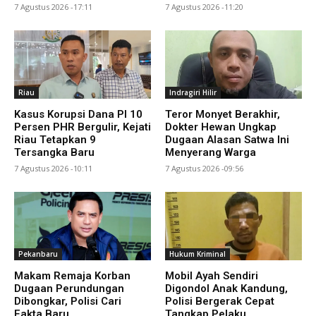
7 Agustus 2026 -17:11
7 Agustus 2026 -11:20
Riau
Indragiri Hilir
Kasus Korupsi Dana PI 10
Teror Monyet Berakhir,
Persen PHR Bergulir, Kejati
Dokter Hewan Ungkap
Riau Tetapkan 9
Dugaan Alasan Satwa Ini
Tersangka Baru
Menyerang Warga
7 Agustus 2026 -10:11
7 Agustus 2026 -09:56
Pekanbaru
Hukum Kriminal
Makam Remaja Korban
Mobil Ayah Sendiri
Dugaan Perundungan
Digondol Anak Kandung,
Dibongkar, Polisi Cari
Polisi Bergerak Cepat
Fakta Baru
Tangkap Pelaku