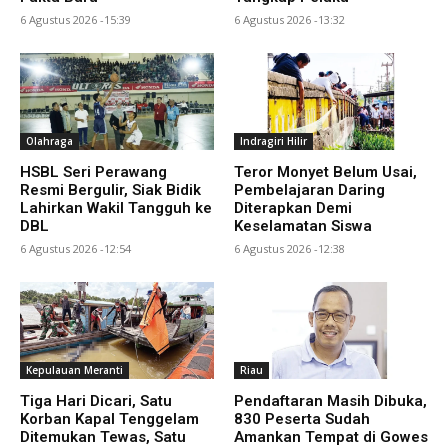
6 Agustus 2026 -15:39
6 Agustus 2026 -13:32
Olahraga
Indragiri Hilir
HSBL Seri Perawang
Teror Monyet Belum Usai,
Resmi Bergulir, Siak Bidik
Pembelajaran Daring
Lahirkan Wakil Tangguh ke
Diterapkan Demi
DBL
Keselamatan Siswa
6 Agustus 2026 -12:54
6 Agustus 2026 -12:38
Kepulauan Meranti
Riau
Tiga Hari Dicari, Satu
Pendaftaran Masih Dibuka,
Korban Kapal Tenggelam
830 Peserta Sudah
Ditemukan Tewas, Satu
Amankan Tempat di Gowes