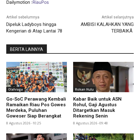
Dailymotion :
RiauPos
Artikel sebelumnya
Artikel selanjutnya
Dipeluk Ladyboys hingga
AMBISI KALAHKAN YANG
Kengerian di Atap Lantai 78
TERBAIKÂ
BERITA LAINNYA
Olahraga
Rokan Hulu
Go-SoC Perawang Kembali
Kabar Baik untuk ASN
Ramaikan Riau Pos Gowes
Rohul, Gaji Agustus
Merdeka, Puluhan
Ditargetkan Masuk
Goweser Siap Berangkat
Rekening Senin
8 Agustus 2026 -10:25
8 Agustus 2026 -09:48