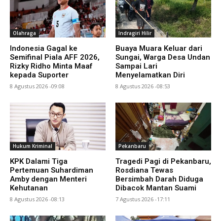
Olahraga
Indragiri Hilir
Indonesia Gagal ke
Buaya Muara Keluar dari
Semifinal Piala AFF 2026,
Sungai, Warga Desa Undan
Rizky Ridho Minta Maaf
Sampai Lari
kepada Suporter
Menyelamatkan Diri
8 Agustus 2026 -09:08
8 Agustus 2026 -08:53
Hukum Kriminal
Pekanbaru
KPK Dalami Tiga
Tragedi Pagi di Pekanbaru,
Pertemuan Suhardiman
Rosdiana Tewas
Amby dengan Menteri
Bersimbah Darah Diduga
Kehutanan
Dibacok Mantan Suami
8 Agustus 2026 -08:13
7 Agustus 2026 -17:11