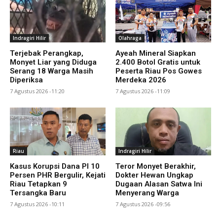
Indragiri Hilir
Olahraga
Terjebak Perangkap,
Ayeah Mineral Siapkan
Monyet Liar yang Diduga
2.400 Botol Gratis untuk
Serang 18 Warga Masih
Peserta Riau Pos Gowes
Diperiksa
Merdeka 2026
7 Agustus 2026 -11:20
7 Agustus 2026 -11:09
Riau
Indragiri Hilir
Kasus Korupsi Dana PI 10
Teror Monyet Berakhir,
Persen PHR Bergulir, Kejati
Dokter Hewan Ungkap
Riau Tetapkan 9
Dugaan Alasan Satwa Ini
Tersangka Baru
Menyerang Warga
7 Agustus 2026 -10:11
7 Agustus 2026 -09:56