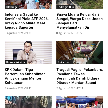
Olahraga
Indragiri Hilir
Indonesia Gagal ke
Buaya Muara Keluar dari
Semifinal Piala AFF 2026,
Sungai, Warga Desa Undan
Rizky Ridho Minta Maaf
Sampai Lari
kepada Suporter
Menyelamatkan Diri
8 Agustus 2026 -09:08
8 Agustus 2026 -08:53
Hukum Kriminal
Pekanbaru
KPK Dalami Tiga
Tragedi Pagi di Pekanbaru,
Pertemuan Suhardiman
Rosdiana Tewas
Amby dengan Menteri
Bersimbah Darah Diduga
Kehutanan
Dibacok Mantan Suami
8 Agustus 2026 -08:13
7 Agustus 2026 -17:11