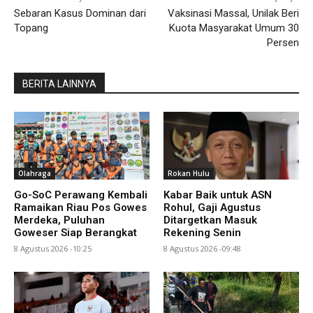
Sebaran Kasus Dominan dari
Vaksinasi Massal, Unilak Beri
Topang
Kuota Masyarakat Umum 30
Persen
BERITA LAINNYA
Olahraga
Rokan Hulu
Go-SoC Perawang Kembali
Kabar Baik untuk ASN
Ramaikan Riau Pos Gowes
Rohul, Gaji Agustus
Merdeka, Puluhan
Ditargetkan Masuk
Goweser Siap Berangkat
Rekening Senin
8 Agustus 2026 -10:25
8 Agustus 2026 -09:48