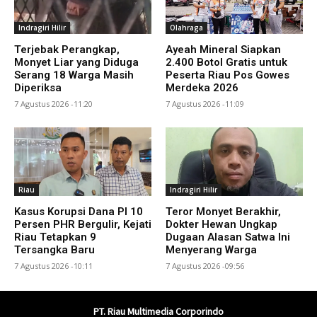
Indragiri Hilir
Olahraga
Terjebak Perangkap,
Ayeah Mineral Siapkan
Monyet Liar yang Diduga
2.400 Botol Gratis untuk
Serang 18 Warga Masih
Peserta Riau Pos Gowes
Diperiksa
Merdeka 2026
7 Agustus 2026 -11:20
7 Agustus 2026 -11:09
Riau
Indragiri Hilir
Kasus Korupsi Dana PI 10
Teror Monyet Berakhir,
Persen PHR Bergulir, Kejati
Dokter Hewan Ungkap
Riau Tetapkan 9
Dugaan Alasan Satwa Ini
Tersangka Baru
Menyerang Warga
7 Agustus 2026 -10:11
7 Agustus 2026 -09:56
PT. Riau Multimedia Corporindo