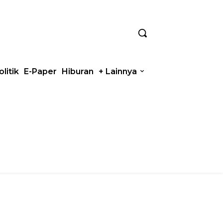
olitik
E-Paper
Hiburan
+ Lainnya