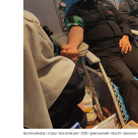
brimobda-riau-kirimkan-125-personel-ikuti-dono