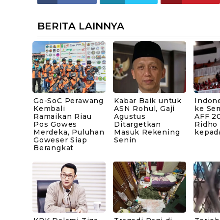
BERITA LAINNYA
Go-SoC Perawang
Kabar Baik untuk
Indone
Kembali
ASN Rohul, Gaji
ke Sem
Ramaikan Riau
Agustus
AFF 20
Pos Gowes
Ditargetkan
Ridho
Merdeka, Puluhan
Masuk Rekening
kepad
Goweser Siap
Senin
Berangkat