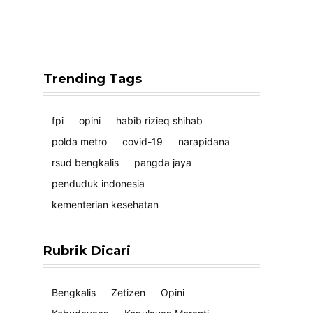
Trending Tags
fpi
opini
habib rizieq shihab
polda metro
covid-19
narapidana
rsud bengkalis
pangda jaya
penduduk indonesia
kementerian kesehatan
Rubrik Dicari
Bengkalis
Zetizen
Opini