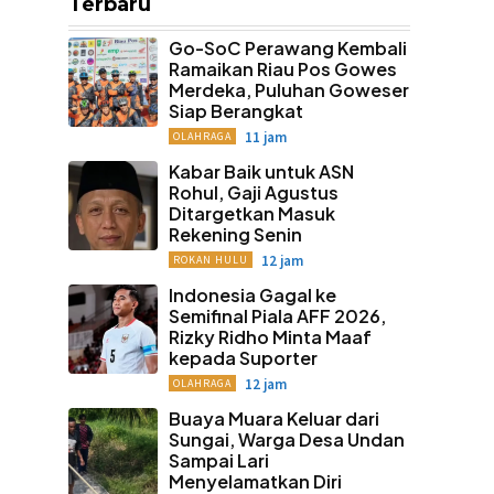
Terbaru
Go-SoC Perawang Kembali
Ramaikan Riau Pos Gowes
Merdeka, Puluhan Goweser
Siap Berangkat
11 jam
OLAHRAGA
Kabar Baik untuk ASN
Rohul, Gaji Agustus
Ditargetkan Masuk
Rekening Senin
12 jam
ROKAN HULU
Indonesia Gagal ke
Semifinal Piala AFF 2026,
Rizky Ridho Minta Maaf
kepada Suporter
12 jam
OLAHRAGA
Buaya Muara Keluar dari
Sungai, Warga Desa Undan
Sampai Lari
Menyelamatkan Diri