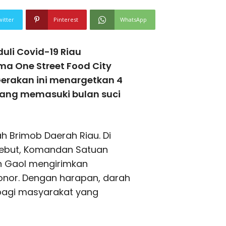
witter
Pinterest
WhatsApp
uli Covid-19 Riau
a One Street Food City
Gerakan ini menargetkan 4
lang memasuki bulan suci
ah Brimob Daerah Riau. Di
sebut, Komandan Satuan
n Gaol mengirimkan
donor. Dengan harapan, darah
agi masyarakat yang