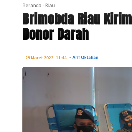
Beranda
Riau
Brimobda Riau Kirim
Donor Darah
-
29 Maret 2022 -11:44
Arif Oktafian