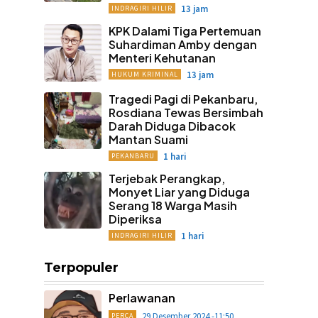
13 jam
INDRAGIRI HILIR
KPK Dalami Tiga Pertemuan
Suhardiman Amby dengan
Menteri Kehutanan
13 jam
HUKUM KRIMINAL
Tragedi Pagi di Pekanbaru,
Rosdiana Tewas Bersimbah
Darah Diduga Dibacok
Mantan Suami
1 hari
PEKANBARU
Terjebak Perangkap,
Monyet Liar yang Diduga
Serang 18 Warga Masih
Diperiksa
1 hari
INDRAGIRI HILIR
Terpopuler
Perlawanan
29 Desember 2024 -11:50
PERCA