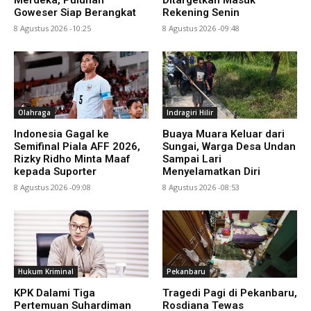
Merdeka, Puluhan
Ditargetkan Masuk
Goweser Siap Berangkat
Rekening Senin
8 Agustus 2026 -10:25
8 Agustus 2026 -09:48
Olahraga
Indragiri Hilir
Indonesia Gagal ke
Buaya Muara Keluar dari
Semifinal Piala AFF 2026,
Sungai, Warga Desa Undan
Rizky Ridho Minta Maaf
Sampai Lari
kepada Suporter
Menyelamatkan Diri
8 Agustus 2026 -09:08
8 Agustus 2026 -08:53
Hukum Kriminal
Pekanbaru
KPK Dalami Tiga
Tragedi Pagi di Pekanbaru,
Pertemuan Suhardiman
Rosdiana Tewas