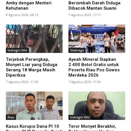
Amby dengan Menteri
Bersimbah Darah Diduga
Kehutanan
Dibacok Mantan Suami
8 Agustus 2026 -08:13
7 Agustus 2026 -17:11
Indragiri Hilir
Olahraga
Terjebak Perangkap,
Ayeah Mineral Siapkan
Monyet Liar yang Diduga
2.400 Botol Gratis untuk
Serang 18 Warga Masih
Peserta Riau Pos Gowes
Diperiksa
Merdeka 2026
7 Agustus 2026 -11:20
7 Agustus 2026 -11:09
Riau
Indragiri Hilir
Kasus Korupsi Dana PI 10
Teror Monyet Berakhir,