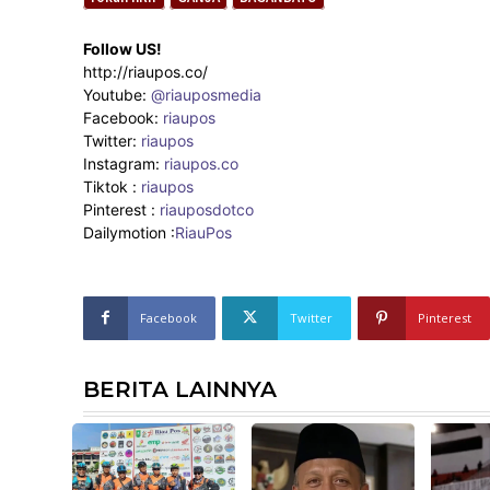
Follow US!
http://riaupos.co/
Youtube:
@riauposmedia
Facebook:
riaupos
Twitter:
riaupos
Instagram:
riaupos.co
Tiktok :
riaupos
Pinterest :
riauposdotco
Dailymotion :
RiauPos
Facebook
Twitter
Pinterest
BERITA LAINNYA