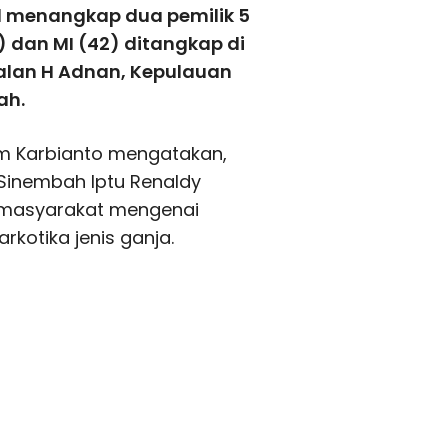
l menangkap dua pemilik 5
) dan MI (42) ditangkap di
Jalan H Adnan, Kepulauan
ah.
m Karbianto mengatakan,
Sinembah Iptu Renaldy
i masyarakat mengenai
kotika jenis ganja.