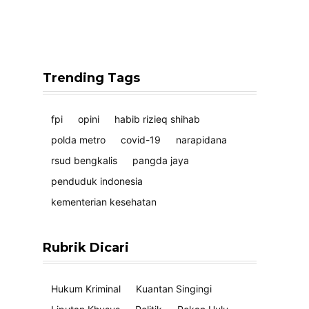
Trending Tags
fpi
opini
habib rizieq shihab
polda metro
covid-19
narapidana
rsud bengkalis
pangda jaya
penduduk indonesia
kementerian kesehatan
Rubrik Dicari
Hukum Kriminal
Kuantan Singingi