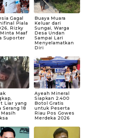
sia Gagal
Buaya Muara
ifinal Piala
Keluar dari
26, Rizky
Sungai, Warga
 Minta Maaf
Desa Undan
a Suporter
Sampai Lari
Menyelamatkan
Diri
bak
Ayeah Mineral
gkap,
Siapkan 2.400
t Liar yang
Botol Gratis
 Serang 18
untuk Peserta
 Masih
Riau Pos Gowes
ksa
Merdeka 2026