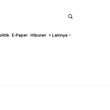
olitik
E-Paper
Hiburan
+ Lainnya