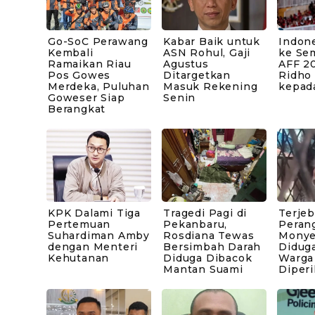
Go-SoC Perawang
Kabar Baik untuk
Indone
Kembali
ASN Rohul, Gaji
ke Sem
Ramaikan Riau
Agustus
AFF 20
Pos Gowes
Ditargetkan
Ridho
Merdeka, Puluhan
Masuk Rekening
kepad
Goweser Siap
Senin
Berangkat
KPK Dalami Tiga
Tragedi Pagi di
Terje
Pertemuan
Pekanbaru,
Peran
Suhardiman Amby
Rosdiana Tewas
Monye
dengan Menteri
Bersimbah Darah
Diduga
Kehutanan
Diduga Dibacok
Warga
Mantan Suami
Diperi