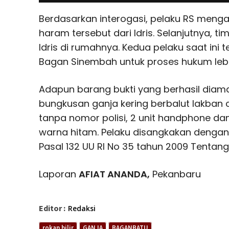
Berdasarkan interogasi, pelaku RS men
haram tersebut dari Idris. Selanjutnya, 
Idris di rumahnya. Kedua pelaku saat ini 
Bagan Sinembah untuk proses hukum lebih
Adapun barang bukti yang berhasil diama
bungkusan ganja kering berbalut lakban c
tanpa nomor polisi, 2 unit handphone dan
warna hitam. Pelaku disangkakan dengan Pa
Pasal 132 UU RI No 35 tahun 2009 Tentang
Laporan
AFIAT ANANDA,
Pekanbaru
Editor :
Redaksi
rokan hilir
GANJA
BAGANBATU