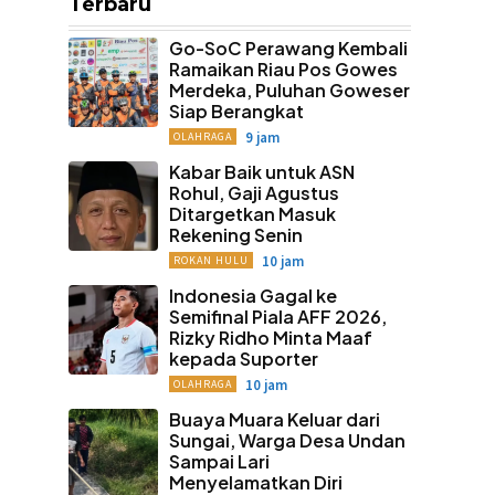
Terbaru
Go-SoC Perawang Kembali
Ramaikan Riau Pos Gowes
Merdeka, Puluhan Goweser
Siap Berangkat
9 jam
OLAHRAGA
Kabar Baik untuk ASN
Rohul, Gaji Agustus
Ditargetkan Masuk
Rekening Senin
10 jam
ROKAN HULU
Indonesia Gagal ke
Semifinal Piala AFF 2026,
Rizky Ridho Minta Maaf
kepada Suporter
10 jam
OLAHRAGA
Buaya Muara Keluar dari
Sungai, Warga Desa Undan
Sampai Lari
Menyelamatkan Diri