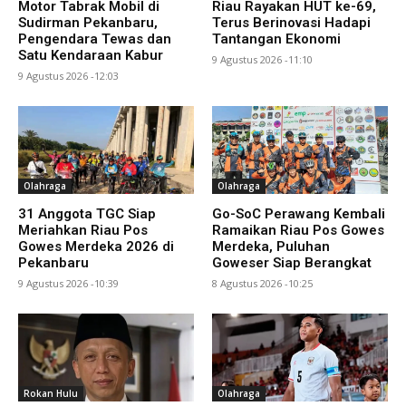
Motor Tabrak Mobil di
Riau Rayakan HUT ke-69,
Sudirman Pekanbaru,
Terus Berinovasi Hadapi
Pengendara Tewas dan
Tantangan Ekonomi
Satu Kendaraan Kabur
9 Agustus 2026 -11:10
9 Agustus 2026 -12:03
Olahraga
Olahraga
31 Anggota TGC Siap
Go-SoC Perawang Kembali
Meriahkan Riau Pos
Ramaikan Riau Pos Gowes
Gowes Merdeka 2026 di
Merdeka, Puluhan
Pekanbaru
Goweser Siap Berangkat
9 Agustus 2026 -10:39
8 Agustus 2026 -10:25
Rokan Hulu
Olahraga