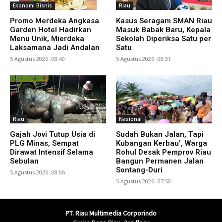
Ekonomi Bisnis
Riau
Promo Merdeka Angkasa
Kasus Seragam SMAN Riau
Garden Hotel Hadirkan
Masuk Babak Baru, Kepala
Menu Unik, Mierdeka
Sekolah Diperiksa Satu per
Laksamana Jadi Andalan
Satu
5 Agustus 2026 -08:40
5 Agustus 2026 -08:31
Riau
Nasional
Gajah Jovi Tutup Usia di
Sudah Bukan Jalan, Tapi
PLG Minas, Sempat
Kubangan Kerbau’, Warga
Dirawat Intensif Selama
Rohul Desak Pemprov Riau
Sebulan
Bangun Permanen Jalan
Sontang-Duri
5 Agustus 2026 -08:06
5 Agustus 2026 -07:50
PT. Riau Multimedia Corporindo