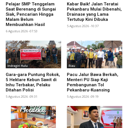
Pelajar SMP Tenggelam
Kabar Baik! Jalan Teratai
Saat Berenang di Sungai
Pekanbaru Mulai Dibenahi,
Siak, Pencarian Hingga
Drainase yang Lama
Malam Belum
Tertutup Kini Dibuka
Membuahkan Hasil
5 Agustus 2026 -10:37
6 Agustus 2026 -07:53
Indragiri Hulu
Riau
Gara-gara Puntung Rokok,
Pacu Jalur Bawa Berkah,
5 Hektare Kebun Sawit di
Menteri PU Siap Kaji
Inhu Terbakar, Pelaku
Pembangunan Tol
Ditahan Polisi
Pekanbaru-Kuansing
5 Agustus 2026 -09:31
5 Agustus 2026 -09:19