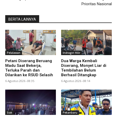
Prioritas Nasional
BERITA LAINNYA
Pelalawan
Indragiri Hilir
Petani Diserang Beruang
Dua Warga Kembali
Madu Saat Bekerja,
Diserang, Monyet Liar di
Terluka Parah dan
Tembilahan Belum
Dilarikan ke RSUD Selasih
Berhasil Ditangkap
6 Agustus 2026 -08:35
6 Agustus 2026 -08:14
Siak
Pekanbaru