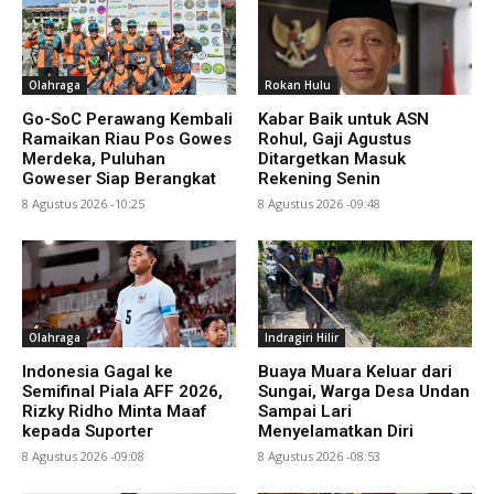
Olahraga
Rokan Hulu
Go-SoC Perawang Kembali
Kabar Baik untuk ASN
Ramaikan Riau Pos Gowes
Rohul, Gaji Agustus
Merdeka, Puluhan
Ditargetkan Masuk
Goweser Siap Berangkat
Rekening Senin
8 Agustus 2026 -10:25
8 Agustus 2026 -09:48
Olahraga
Indragiri Hilir
Indonesia Gagal ke
Buaya Muara Keluar dari
Semifinal Piala AFF 2026,
Sungai, Warga Desa Undan
Rizky Ridho Minta Maaf
Sampai Lari
kepada Suporter
Menyelamatkan Diri
8 Agustus 2026 -09:08
8 Agustus 2026 -08:53