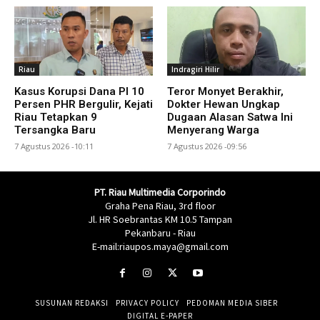
Riau
Indragiri Hilir
Kasus Korupsi Dana PI 10
Teror Monyet Berakhir,
Persen PHR Bergulir, Kejati
Dokter Hewan Ungkap
Riau Tetapkan 9
Dugaan Alasan Satwa Ini
Tersangka Baru
Menyerang Warga
7 Agustus 2026 -10:11
7 Agustus 2026 -09:56
PT. Riau Multimedia Corporindo
Graha Pena Riau, 3rd floor
Jl. HR Soebrantas KM 10.5 Tampan
Pekanbaru - Riau
E-mail:riaupos.maya@gmail.com
SUSUNAN REDAKSI
PRIVACY POLICY
PEDOMAN MEDIA SIBER
DIGITAL E-PAPER