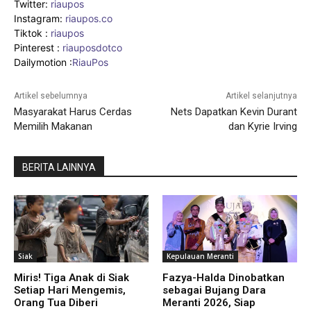
Twitter:
riaupos
Instagram:
riaupos.co
Tiktok :
riaupos
Pinterest :
riauposdotco
Dailymotion :
RiauPos
Artikel sebelumnya
Artikel selanjutnya
Masyarakat Harus Cerdas
Nets Dapatkan Kevin Durant
Memilih Makanan
dan Kyrie Irving
BERITA LAINNYA
Siak
Kepulauan Meranti
Miris! Tiga Anak di Siak
Fazya-Halda Dinobatkan
Setiap Hari Mengemis,
sebagai Bujang Dara
Orang Tua Diberi
Meranti 2026, Siap