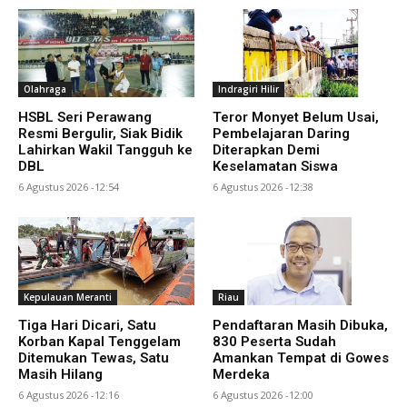
Olahraga
Indragiri Hilir
HSBL Seri Perawang
Teror Monyet Belum Usai,
Resmi Bergulir, Siak Bidik
Pembelajaran Daring
Lahirkan Wakil Tangguh ke
Diterapkan Demi
DBL
Keselamatan Siswa
6 Agustus 2026 -12:54
6 Agustus 2026 -12:38
Kepulauan Meranti
Riau
Tiga Hari Dicari, Satu
Pendaftaran Masih Dibuka,
Korban Kapal Tenggelam
830 Peserta Sudah
Ditemukan Tewas, Satu
Amankan Tempat di Gowes
Masih Hilang
Merdeka
6 Agustus 2026 -12:16
6 Agustus 2026 -12:00