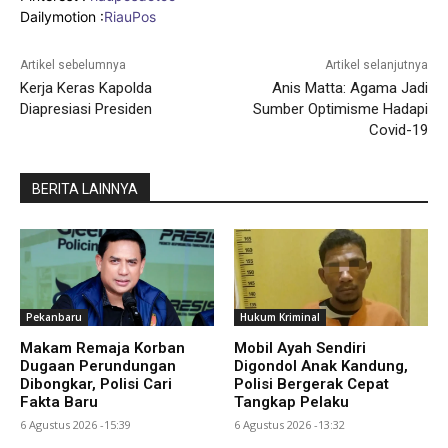
Dailymotion :
RiauPos
Artikel sebelumnya
Artikel selanjutnya
Kerja Keras Kapolda
Anis Matta: Agama Jadi
Diapresiasi Presiden
Sumber Optimisme Hadapi
Covid-19
BERITA LAINNYA
Pekanbaru
Hukum Kriminal
Makam Remaja Korban
Mobil Ayah Sendiri
Dugaan Perundungan
Digondol Anak Kandung,
Dibongkar, Polisi Cari
Polisi Bergerak Cepat
Fakta Baru
Tangkap Pelaku
6 Agustus 2026 -15:39
6 Agustus 2026 -13:32