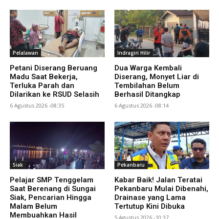
Pelalawan
Indragiri Hilir
Petani Diserang Beruang
Dua Warga Kembali
Madu Saat Bekerja,
Diserang, Monyet Liar di
Terluka Parah dan
Tembilahan Belum
Dilarikan ke RSUD Selasih
Berhasil Ditangkap
6 Agustus 2026 -08:35
6 Agustus 2026 -08:14
Siak
Pekanbaru
Pelajar SMP Tenggelam
Kabar Baik! Jalan Teratai
Saat Berenang di Sungai
Pekanbaru Mulai Dibenahi,
Siak, Pencarian Hingga
Drainase yang Lama
Malam Belum
Tertutup Kini Dibuka
Membuahkan Hasil
5 Agustus 2026 -10:37