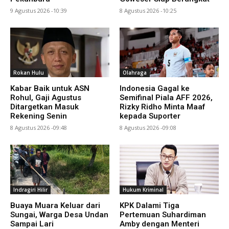
9 Agustus 2026 -10:39
8 Agustus 2026 -10:25
Rokan Hulu
Olahraga
Kabar Baik untuk ASN
Indonesia Gagal ke
Rohul, Gaji Agustus
Semifinal Piala AFF 2026,
Ditargetkan Masuk
Rizky Ridho Minta Maaf
Rekening Senin
kepada Suporter
8 Agustus 2026 -09:48
8 Agustus 2026 -09:08
Indragiri Hilir
Hukum Kriminal
Buaya Muara Keluar dari
KPK Dalami Tiga
Sungai, Warga Desa Undan
Pertemuan Suhardiman
Sampai Lari
Amby dengan Menteri