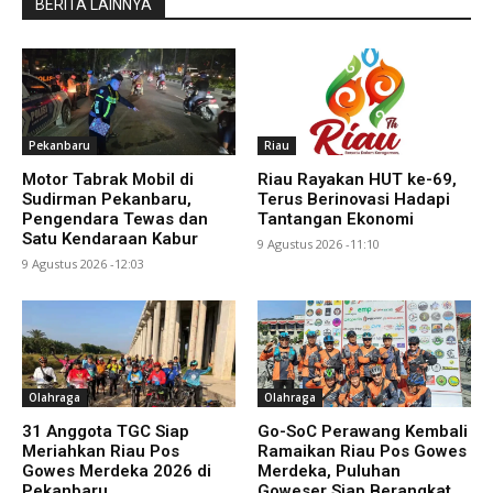
BERITA LAINNYA
Pekanbaru
Riau
Motor Tabrak Mobil di
Riau Rayakan HUT ke-69,
Sudirman Pekanbaru,
Terus Berinovasi Hadapi
Pengendara Tewas dan
Tantangan Ekonomi
Satu Kendaraan Kabur
9 Agustus 2026 -11:10
9 Agustus 2026 -12:03
Olahraga
Olahraga
31 Anggota TGC Siap
Go-SoC Perawang Kembali
Meriahkan Riau Pos
Ramaikan Riau Pos Gowes
Gowes Merdeka 2026 di
Merdeka, Puluhan
Pekanbaru
Goweser Siap Berangkat