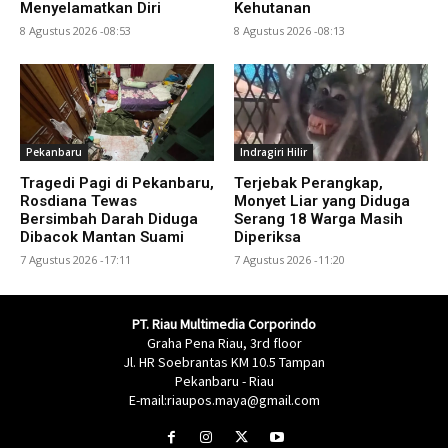
Menyelamatkan Diri
Kehutanan
8 Agustus 2026 -08:53
8 Agustus 2026 -08:13
Pekanbaru
Indragiri Hilir
Tragedi Pagi di Pekanbaru,
Terjebak Perangkap,
Rosdiana Tewas
Monyet Liar yang Diduga
Bersimbah Darah Diduga
Serang 18 Warga Masih
Dibacok Mantan Suami
Diperiksa
7 Agustus 2026 -17:11
7 Agustus 2026 -11:20
PT. Riau Multimedia Corporindo
Graha Pena Riau, 3rd floor
Jl. HR Soebrantas KM 10.5 Tampan
Pekanbaru - Riau
E-mail:riaupos.maya@gmail.com