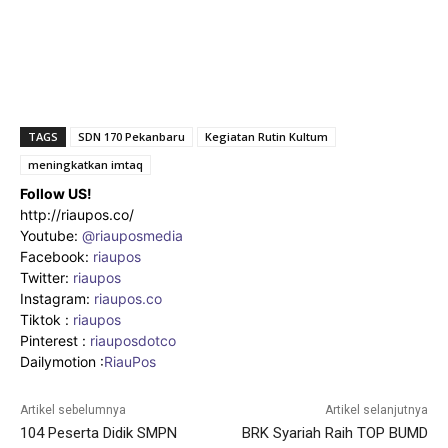
TAGS
SDN 170 Pekanbaru
Kegiatan Rutin Kultum
meningkatkan imtaq
Follow US!
http://riaupos.co/
Youtube:
@riauposmedia
Facebook:
riaupos
Twitter:
riaupos
Instagram:
riaupos.co
Tiktok :
riaupos
Pinterest :
riauposdotco
Dailymotion :
RiauPos
Artikel sebelumnya
Artikel selanjutnya
104 Peserta Didik SMPN
BRK Syariah Raih TOP BUMD