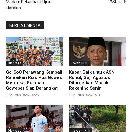
Madani Pekanbaru Ujian
#Stars 5
Hafalan
BERITA LAINNYA
Olahraga
Rokan Hulu
Go-SoC Perawang Kembali
Kabar Baik untuk ASN
Ramaikan Riau Pos Gowes
Rohul, Gaji Agustus
Merdeka, Puluhan
Ditargetkan Masuk
Goweser Siap Berangkat
Rekening Senin
8 Agustus 2026 -10:25
8 Agustus 2026 -09:48
Olahraga
Indragiri Hilir