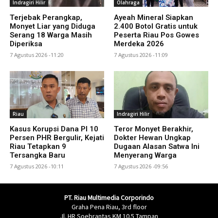
Indragiri Hilir
Olahraga
Terjebak Perangkap,
Ayeah Mineral Siapkan
Monyet Liar yang Diduga
2.400 Botol Gratis untuk
Serang 18 Warga Masih
Peserta Riau Pos Gowes
Diperiksa
Merdeka 2026
7 Agustus 2026 -11:20
7 Agustus 2026 -11:09
Riau
Indragiri Hilir
Kasus Korupsi Dana PI 10
Teror Monyet Berakhir,
Persen PHR Bergulir, Kejati
Dokter Hewan Ungkap
Riau Tetapkan 9
Dugaan Alasan Satwa Ini
Tersangka Baru
Menyerang Warga
7 Agustus 2026 -10:11
7 Agustus 2026 -09:56
PT. Riau Multimedia Corporindo
Graha Pena Riau, 3rd floor
Jl. HR Soebrantas KM 10.5 Tampan