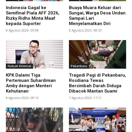
Indonesia Gagal ke
Buaya Muara Keluar dari
Semifinal Piala AFF 2026,
Sungai, Warga Desa Undan
Rizky Ridho Minta Maaf
Sampai Lari
kepada Suporter
Menyelamatkan Diri
8 Agustus 2026 -09:08
8 Agustus 2026 -08:53
Hukum Kriminal
Pekanbaru
KPK Dalami Tiga
Tragedi Pagi di Pekanbaru,
Pertemuan Suhardiman
Rosdiana Tewas
Amby dengan Menteri
Bersimbah Darah Diduga
Kehutanan
Dibacok Mantan Suami
8 Agustus 2026 -08:13
7 Agustus 2026 -17:11