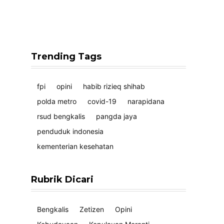
Trending Tags
fpi
opini
habib rizieq shihab
polda metro
covid-19
narapidana
rsud bengkalis
pangda jaya
penduduk indonesia
kementerian kesehatan
Rubrik Dicari
Bengkalis
Zetizen
Opini