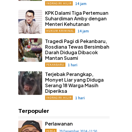
14 jam
INDRAGIRI HILIR
KPK Dalami Tiga Pertemuan
Suhardiman Amby dengan
Menteri Kehutanan
14 jam
HUKUM KRIMINAL
Tragedi Pagi di Pekanbaru,
Rosdiana Tewas Bersimbah
Darah Diduga Dibacok
Mantan Suami
1 hari
PEKANBARU
Terjebak Perangkap,
Monyet Liar yang Diduga
Serang 18 Warga Masih
Diperiksa
1 hari
INDRAGIRI HILIR
Terpopuler
Perlawanan
29 Desember 2024 -11:50
PERCA