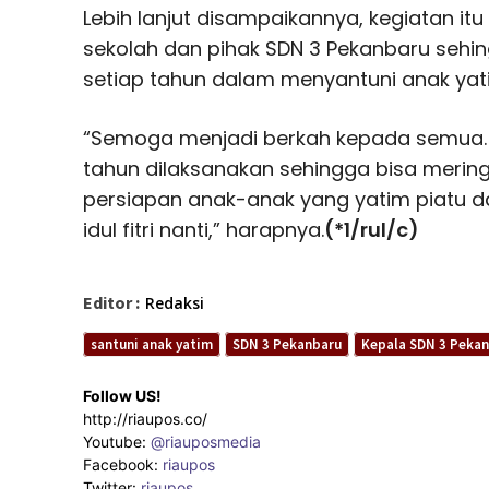
Lebih lanjut disampaikannya, kegiatan itu
sekolah dan pihak SDN 3 Pekanbaru sehing
setiap tahun dalam menyantuni anak yat
“Semoga menjadi berkah kepada semua. Ke
tahun dilaksanakan sehingga bisa merin
persiapan anak-anak yang yatim piatu 
idul fitri nanti,” harapnya.
(*1/rul/c)
Editor :
Redaksi
santuni anak yatim
SDN 3 Pekanbaru
Kepala SDN 3 Pekan
Follow US!
http://riaupos.co/
Youtube:
@riauposmedia
Facebook:
riaupos
Twitter:
riaupos