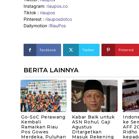
Instagram:
riaupos.co
Tiktok :
riaupos
Pinterest :
riauposdotco
Dailymotion :
RiauPos
Facebook
Twitter
Pinterest
BERITA LAINNYA
Go-SoC Perawang
Kabar Baik untuk
Indone
Kembali
ASN Rohul, Gaji
ke Sem
Ramaikan Riau
Agustus
AFF 20
Pos Gowes
Ditargetkan
Ridho
Merdeka, Puluhan
Masuk Rekening
kepad