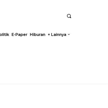
olitik
E-Paper
Hiburan
+ Lainnya