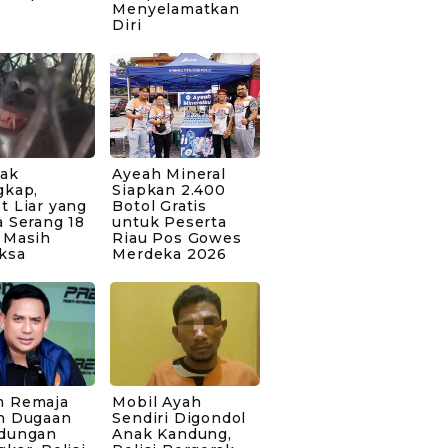
Menyelamatkan
Diri
bak
Ayeah Mineral
gkap,
Siapkan 2.400
t Liar yang
Botol Gratis
 Serang 18
untuk Peserta
 Masih
Riau Pos Gowes
ksa
Merdeka 2026
 Remaja
Mobil Ayah
n Dugaan
Sendiri Digondol
dungan
Anak Kandung,