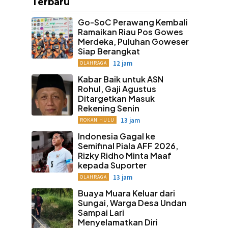
Terbaru
Go-SoC Perawang Kembali
Ramaikan Riau Pos Gowes
Merdeka, Puluhan Goweser
Siap Berangkat
12 jam
OLAHRAGA
Kabar Baik untuk ASN
Rohul, Gaji Agustus
Ditargetkan Masuk
Rekening Senin
13 jam
ROKAN HULU
Indonesia Gagal ke
Semifinal Piala AFF 2026,
Rizky Ridho Minta Maaf
kepada Suporter
13 jam
OLAHRAGA
Buaya Muara Keluar dari
Sungai, Warga Desa Undan
Sampai Lari
Menyelamatkan Diri