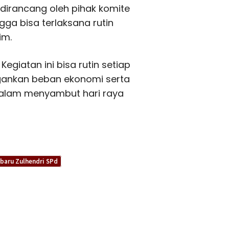
 dirancang oleh pihak komite
ga bisa terlaksana rutin
im.
giatan ini bisa rutin setiap
gankan beban ekonomi serta
dalam menyambut hari raya
baru Zulhendri SPd