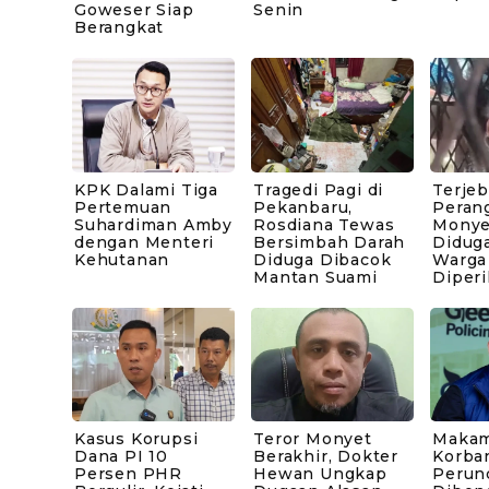
Goweser Siap
Senin
Berangkat
KPK Dalami Tiga
Tragedi Pagi di
Terje
Pertemuan
Pekanbaru,
Peran
Suhardiman Amby
Rosdiana Tewas
Monye
dengan Menteri
Bersimbah Darah
Diduga
Kehutanan
Diduga Dibacok
Warga
Mantan Suami
Diperi
Kasus Korupsi
Teror Monyet
Makam
Dana PI 10
Berakhir, Dokter
Korba
Persen PHR
Hewan Ungkap
Perun