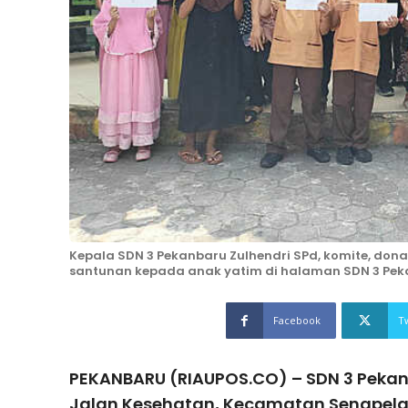
Kepala SDN 3 Pekanbaru Zulhendri SPd, komite, don
santunan kepada anak yatim di halaman SDN 3 Pekan
Facebook
T
PEKANBARU (RIAUPOS.CO) – SDN 3 Pekan
Jalan Kesehatan, Kecamatan Senapel