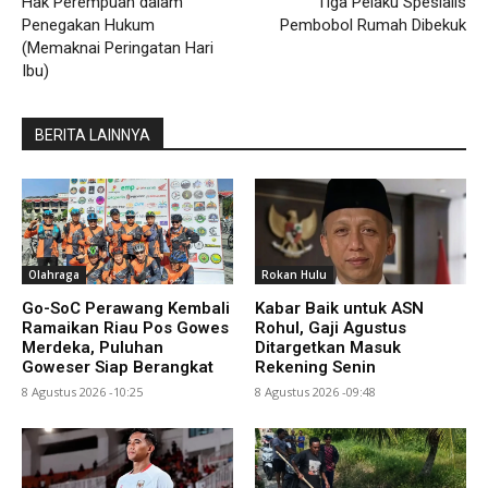
Hak Perempuan dalam
Tiga Pelaku Spesialis
Penegakan Hukum
Pembobol Rumah Dibekuk
(Memaknai Peringatan Hari
Ibu)
BERITA LAINNYA
Olahraga
Rokan Hulu
Go-SoC Perawang Kembali
Kabar Baik untuk ASN
Ramaikan Riau Pos Gowes
Rohul, Gaji Agustus
Merdeka, Puluhan
Ditargetkan Masuk
Goweser Siap Berangkat
Rekening Senin
8 Agustus 2026 -10:25
8 Agustus 2026 -09:48