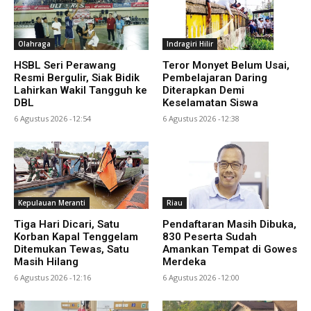
Olahraga
Indragiri Hilir
HSBL Seri Perawang
Teror Monyet Belum Usai,
Resmi Bergulir, Siak Bidik
Pembelajaran Daring
Lahirkan Wakil Tangguh ke
Diterapkan Demi
DBL
Keselamatan Siswa
6 Agustus 2026 -12:54
6 Agustus 2026 -12:38
Kepulauan Meranti
Riau
Tiga Hari Dicari, Satu
Pendaftaran Masih Dibuka,
Korban Kapal Tenggelam
830 Peserta Sudah
Ditemukan Tewas, Satu
Amankan Tempat di Gowes
Masih Hilang
Merdeka
6 Agustus 2026 -12:16
6 Agustus 2026 -12:00