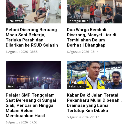
Pelalawan
Indragiri Hilir
Petani Diserang Beruang
Dua Warga Kembali
Madu Saat Bekerja,
Diserang, Monyet Liar di
Terluka Parah dan
Tembilahan Belum
Dilarikan ke RSUD Selasih
Berhasil Ditangkap
6 Agustus 2026 -08:35
6 Agustus 2026 -08:14
Siak
Pekanbaru
Pelajar SMP Tenggelam
Kabar Baik! Jalan Teratai
Saat Berenang di Sungai
Pekanbaru Mulai Dibenahi,
Siak, Pencarian Hingga
Drainase yang Lama
Malam Belum
Tertutup Kini Dibuka
Membuahkan Hasil
5 Agustus 2026 -10:37
6 Agustus 2026 -07:53