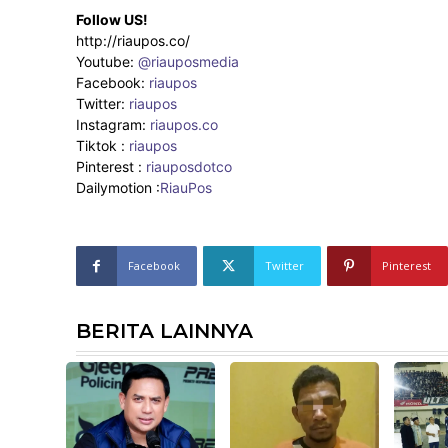
Follow US!
http://riaupos.co/
Youtube:
@riauposmedia
Facebook:
riaupos
Twitter:
riaupos
Instagram:
riaupos.co
Tiktok :
riaupos
Pinterest :
riauposdotco
Dailymotion :
RiauPos
Facebook
Twitter
Pinterest
BERITA LAINNYA