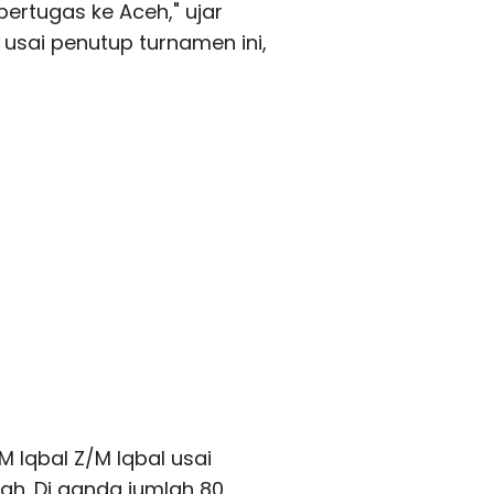
rtugas ke Aceh," ujar
usai penutup turnamen ini,
M Iqbal Z/M Iqbal usai
h. Di ganda jumlah 80