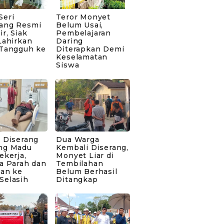
Seri
Teror Monyet
ang Resmi
Belum Usai,
ir, Siak
Pembelajaran
Lahirkan
Daring
 Tangguh ke
Diterapkan Demi
Keselamatan
Siswa
 Diserang
Dua Warga
ng Madu
Kembali Diserang,
ekerja,
Monyet Liar di
a Parah dan
Tembilahan
kan ke
Belum Berhasil
Selasih
Ditangkap