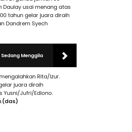
an Daulay usai menang atas
 tahun gelar juara diraih
kan Dandrem Syech
l Sedang Menggila
g mengalahkan Rita/Izur.
elar juara diraih
 Yusni/Jufri/Ediono.
.
(das)