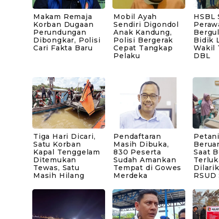
Makam Remaja
Mobil Ayah
HSBL 
Korban Dugaan
Sendiri Digondol
Peraw
Perundungan
Anak Kandung,
Bergul
Dibongkar, Polisi
Polisi Bergerak
Bidik 
Cari Fakta Baru
Cepat Tangkap
Wakil
Pelaku
DBL
Tiga Hari Dicari,
Pendaftaran
Petani
Satu Korban
Masih Dibuka,
Berua
Kapal Tenggelam
830 Peserta
Saat B
Ditemukan
Sudah Amankan
Terluk
Tewas, Satu
Tempat di Gowes
Dilari
Masih Hilang
Merdeka
RSUD 