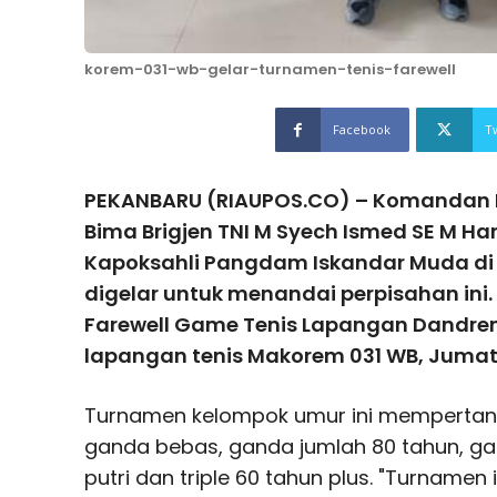
korem-031-wb-gelar-turnamen-tenis-farewell
Facebook
T
PEKANBARU (RIAUPOS.CO) – Komandan 
Bima Brigjen TNI M Syech Ismed SE M H
Kapoksahli Pangdam Iskandar Muda di 
digelar untuk menandai perpisahan ini
Farewell Game Tenis Lapangan Dandrem 
lapangan tenis Makorem 031 WB, Jumat
Turnamen kelompok umur ini mempertand
ganda bebas, ganda jumlah 80 tahun, ga
putri dan triple 60 tahun plus. "Turname