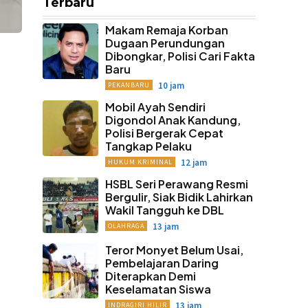
Terbaru
Makam Remaja Korban
Dugaan Perundungan
Dibongkar, Polisi Cari Fakta
Baru
10 jam
PEKANBARU
Mobil Ayah Sendiri
Digondol Anak Kandung,
Polisi Bergerak Cepat
Tangkap Pelaku
12 jam
HUKUM KRIMINAL
HSBL Seri Perawang Resmi
Bergulir, Siak Bidik Lahirkan
Wakil Tangguh ke DBL
13 jam
OLAHRAGA
Teror Monyet Belum Usai,
Pembelajaran Daring
Diterapkan Demi
Keselamatan Siswa
13 jam
INDRAGIRI HILIR