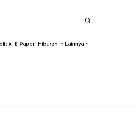
olitik
E-Paper
Hiburan
+ Lainnya