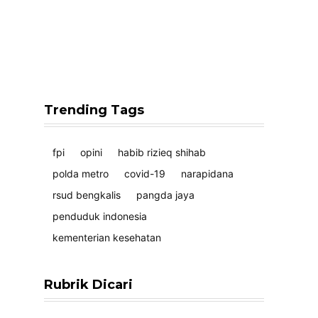
Trending Tags
fpi
opini
habib rizieq shihab
polda metro
covid-19
narapidana
rsud bengkalis
pangda jaya
penduduk indonesia
kementerian kesehatan
Rubrik Dicari