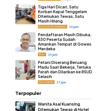
Tiga Hari Dicari, Satu
Korban Kapal Tenggelam
Ditemukan Tewas, Satu
Masih Hilang
14 jam
KEPULAUAN MERANTI
Pendaftaran Masih Dibuka,
830 Peserta Sudah
Amankan Tempat di Gowes
Merdeka
14 jam
RIAU
Petani Diserang Beruang
Madu Saat Bekerja, Terluka
Parah dan Dilarikan ke RSUD
Selasih
17 jam
PELALAWAN
Terpopuler
Wanita Asal Kuansing
Ditemukan Tewas di Hotel