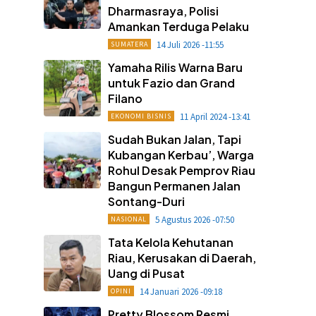
Dharmasraya, Polisi
Amankan Terduga Pelaku
14 Juli 2026 -11:55
SUMATERA
Yamaha Rilis Warna Baru
untuk Fazio dan Grand
Filano
11 April 2024 -13:41
EKONOMI BISNIS
Sudah Bukan Jalan, Tapi
Kubangan Kerbau’, Warga
Rohul Desak Pemprov Riau
Bangun Permanen Jalan
Sontang-Duri
5 Agustus 2026 -07:50
NASIONAL
Tata Kelola Kehutanan
Riau, Kerusakan di Daerah,
Uang di Pusat
14 Januari 2026 -09:18
OPINI
Pretty Blossom Resmi