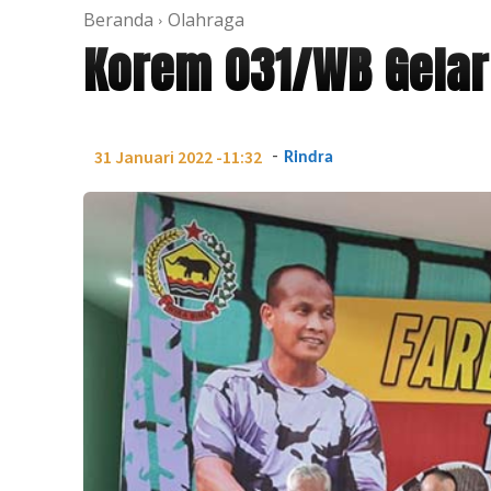
Beranda
Olahraga
Korem 031/WB Gelar
-
31 Januari 2022 -11:32
Rindra