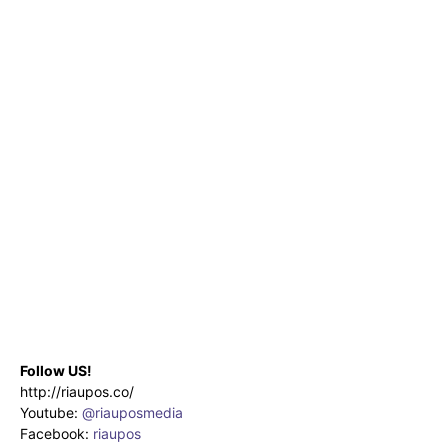
Follow US!
http://riaupos.co/
Youtube:
@riauposmedia
Facebook:
riaupos