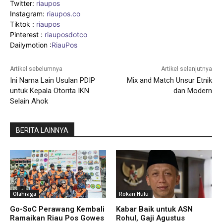
Twitter:
riaupos
Instagram:
riaupos.co
Tiktok :
riaupos
Pinterest :
riauposdotco
Dailymotion :
RiauPos
Artikel sebelumnya
Artikel selanjutnya
Ini Nama Lain Usulan PDIP
Mix and Match Unsur Etnik
untuk Kepala Otorita IKN
dan Modern
Selain Ahok
BERITA LAINNYA
Olahraga
Rokan Hulu
Go-SoC Perawang Kembali
Kabar Baik untuk ASN
Ramaikan Riau Pos Gowes
Rohul, Gaji Agustus