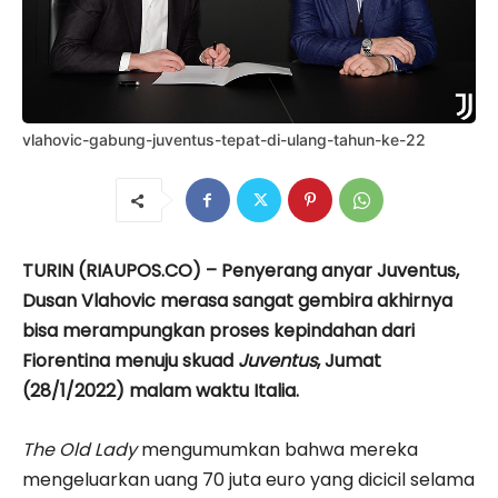
vlahovic-gabung-juventus-tepat-di-ulang-tahun-ke-22
TURIN (RIAUPOS.CO) – Penyerang anyar Juventus,
Dusan Vlahovic merasa sangat gembira akhirnya
bisa merampungkan proses kepindahan dari
Fiorentina menuju skuad
Juventus
, Jumat
(28/1/2022) malam waktu Italia.
The Old Lady
mengumumkan bahwa mereka
mengeluarkan uang 70 juta euro yang dicicil selama