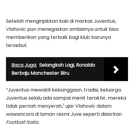
Setelah menginjakkan kaki di markas Juventus,
Vlahovic pun menegaskan ambisinya untuk bisa
memberikan yang terbaik bagi klub barunya
tersebut.
Baca Juga:
Selangkah Lagi, Ronaldo
Berbaju Manchester Biru
“Juventus mewakili kebanggaan, tradisi, keluarga.
Juventus selalu ada sampai menit terakhir, mereka
tidak pernah menyerah," ujar Vlahovic dalam
wawancara di laman resmi Juve seperti disiarkan
Football Italia.