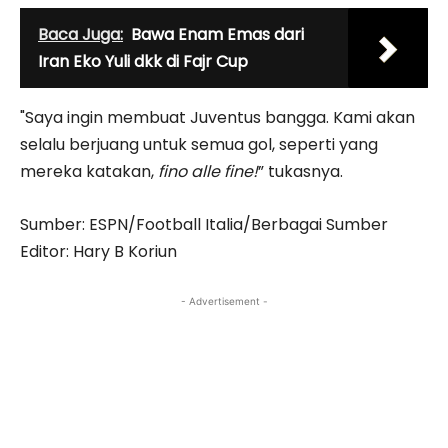
Baca Juga:
Bawa Enam Emas dari
Iran Eko Yuli dkk di Fajr Cup
"Saya ingin membuat Juventus bangga. Kami akan
selalu berjuang untuk semua gol, seperti yang
mereka katakan,
fino alle fine!
” tukasnya.
Sumber: ESPN/Football Italia/Berbagai Sumber
Editor: Hary B Koriun
- Advertisement -