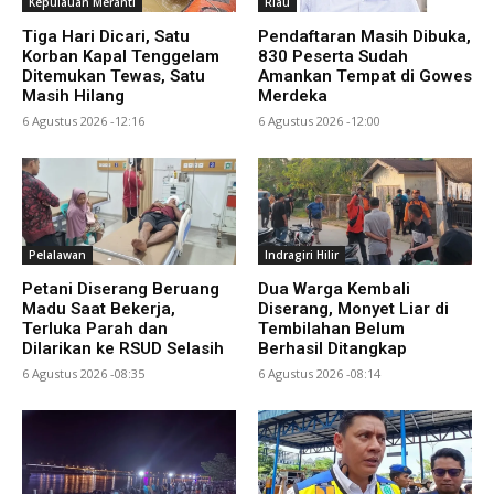
Kepulauan Meranti
Riau
Tiga Hari Dicari, Satu
Pendaftaran Masih Dibuka,
Korban Kapal Tenggelam
830 Peserta Sudah
Ditemukan Tewas, Satu
Amankan Tempat di Gowes
Masih Hilang
Merdeka
6 Agustus 2026 -12:16
6 Agustus 2026 -12:00
Pelalawan
Indragiri Hilir
Petani Diserang Beruang
Dua Warga Kembali
Madu Saat Bekerja,
Diserang, Monyet Liar di
Terluka Parah dan
Tembilahan Belum
Dilarikan ke RSUD Selasih
Berhasil Ditangkap
6 Agustus 2026 -08:35
6 Agustus 2026 -08:14