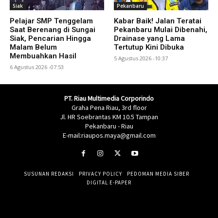
Siak
Pekanbaru
Pelajar SMP Tenggelam
Kabar Baik! Jalan Teratai
Saat Berenang di Sungai
Pekanbaru Mulai Dibenahi,
Siak, Pencarian Hingga
Drainase yang Lama
Malam Belum
Tertutup Kini Dibuka
Membuahkan Hasil
5 Agustus 2026 -10:37
6 Agustus 2026 -07:53
PT. Riau Multimedia Corporindo
Graha Pena Riau, 3rd floor
Jl. HR Soebrantas KM 10.5 Tampan
Pekanbaru - Riau
E-mail:riaupos.maya@gmail.com
SUSUNAN REDAKSI
PRIVACY POLICY
PEDOMAN MEDIA SIBER
DIGITAL E-PAPER