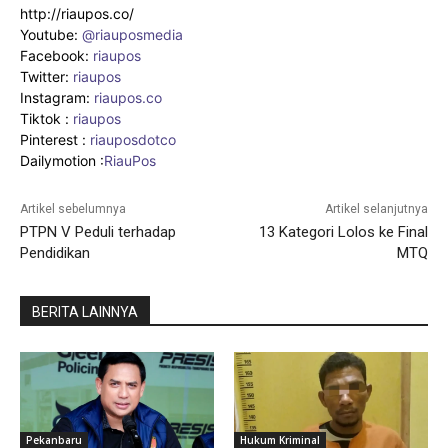
http://riaupos.co/
Youtube:
@riauposmedia
Facebook:
riaupos
Twitter:
riaupos
Instagram:
riaupos.co
Tiktok :
riaupos
Pinterest :
riauposdotco
Dailymotion :
RiauPos
Artikel sebelumnya
Artikel selanjutnya
PTPN V Peduli terhadap
13 Kategori Lolos ke Final
Pendidikan
MTQ
BERITA LAINNYA
Pekanbaru
Hukum Kriminal