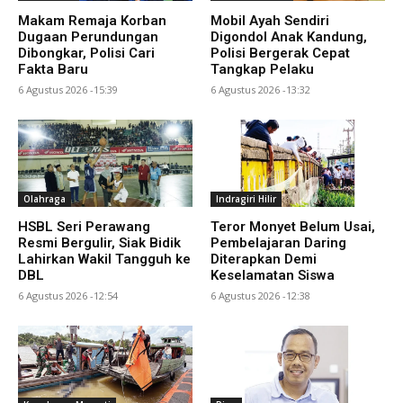
Makam Remaja Korban
Mobil Ayah Sendiri
Dugaan Perundungan
Digondol Anak Kandung,
Dibongkar, Polisi Cari
Polisi Bergerak Cepat
Fakta Baru
Tangkap Pelaku
6 Agustus 2026 -15:39
6 Agustus 2026 -13:32
Olahraga
Indragiri Hilir
HSBL Seri Perawang
Teror Monyet Belum Usai,
Resmi Bergulir, Siak Bidik
Pembelajaran Daring
Lahirkan Wakil Tangguh ke
Diterapkan Demi
DBL
Keselamatan Siswa
6 Agustus 2026 -12:54
6 Agustus 2026 -12:38