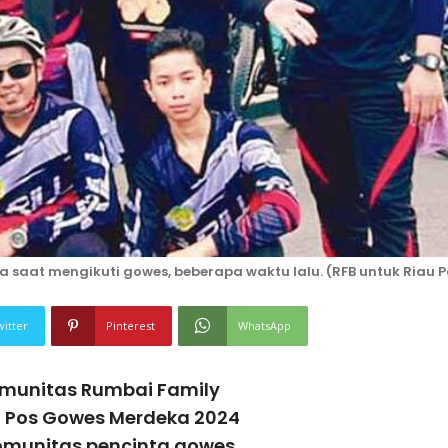
saat mengikuti gowes, beberapa waktu lalu. (RFB untuk Riau P
witter
Pinterest
WhatsApp
munitas Rumbai Family
au Pos Gowes Merdeka 2024
omunitas pencinta gowes