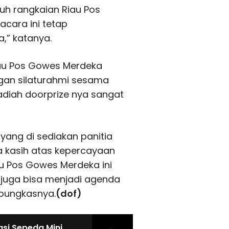
ruh rangkaian Riau Pos
acara ini tetap
,” katanya.
au Pos Gowes Merdeka
ngan silaturahmi sesama
adiah doorprize nya sangat
ang di sediakan panitia
a kasih atas kepercayaan
u Pos Gowes Merdeka ini
 juga bisa menjadi agenda
 pungkasnya.
(dof)
asi Sepeda Mini