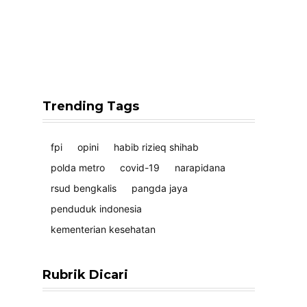
Trending Tags
fpi
opini
habib rizieq shihab
polda metro
covid-19
narapidana
rsud bengkalis
pangda jaya
penduduk indonesia
kementerian kesehatan
Rubrik Dicari