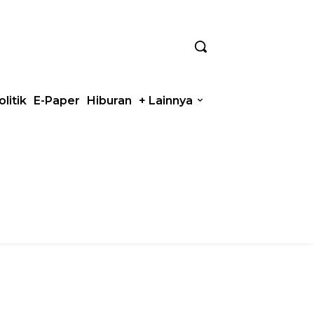
olitik
E-Paper
Hiburan
+ Lainnya