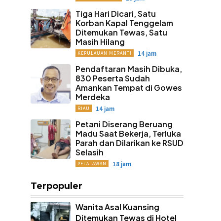
Tiga Hari Dicari, Satu
Korban Kapal Tenggelam
Ditemukan Tewas, Satu
Masih Hilang
14 jam
KEPULAUAN MERANTI
Pendaftaran Masih Dibuka,
830 Peserta Sudah
Amankan Tempat di Gowes
Merdeka
14 jam
RIAU
Petani Diserang Beruang
Madu Saat Bekerja, Terluka
Parah dan Dilarikan ke RSUD
Selasih
18 jam
PELALAWAN
Terpopuler
Wanita Asal Kuansing
Ditemukan Tewas di Hotel