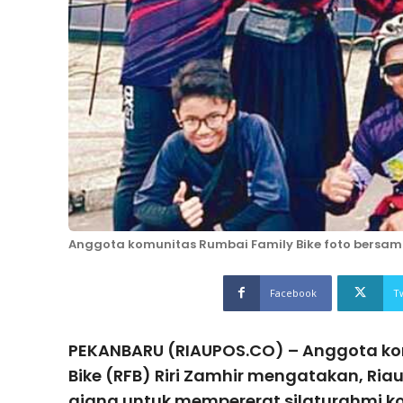
Anggota komunitas Rumbai Family Bike foto bersama 
Facebook
T
PEKANBARU (RIAUPOS.CO) – Anggota ko
Bike (RFB) Riri Zamhir mengatakan, Ri
ajang untuk mempererat silaturahmi k