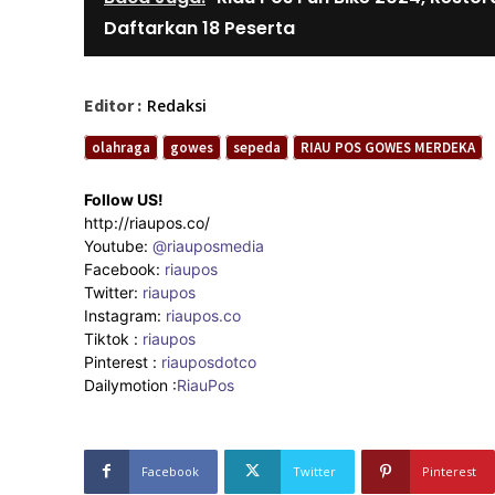
Daftarkan 18 Peserta
Editor :
Redaksi
olahraga
gowes
sepeda
RIAU POS GOWES MERDEKA
Follow US!
http://riaupos.co/
Youtube:
@riauposmedia
Facebook:
riaupos
Twitter:
riaupos
Instagram:
riaupos.co
Tiktok :
riaupos
Pinterest :
riauposdotco
Dailymotion :
RiauPos
Facebook
Twitter
Pinterest