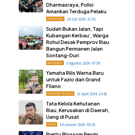
Dharmasraya, Polisi
Amankan Terduga Pelaku
14 Juli 2026 -11:55
SUMATERA
Sudah Bukan Jalan, Tapi
Kubangan Kerbau’, Warga
Rohul Desak Pemprov Riau
Bangun Permanen Jalan
Sontang-Duri
5 Agustus 2026 -07:50
NASIONAL
Yamaha Rilis Warna Baru
untuk Fazio dan Grand
Filano
11 April 2024 -13:41
EKONOMI BISNIS
Tata Kelola Kehutanan
Riau, Kerusakan di Daerah,
Uang di Pusat
14 Januari 2026 -09:18
OPINI
Pretty Blossom Resmi