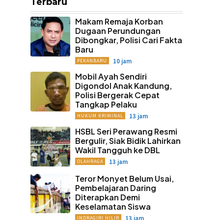
Terbaru
Makam Remaja Korban
Dugaan Perundungan
Dibongkar, Polisi Cari Fakta
Baru
10 jam
PEKANBARU
Mobil Ayah Sendiri
Digondol Anak Kandung,
Polisi Bergerak Cepat
Tangkap Pelaku
13 jam
HUKUM KRIMINAL
HSBL Seri Perawang Resmi
Bergulir, Siak Bidik Lahirkan
Wakil Tangguh ke DBL
13 jam
OLAHRAGA
Teror Monyet Belum Usai,
Pembelajaran Daring
Diterapkan Demi
Keselamatan Siswa
13 jam
INDRAGIRI HILIR